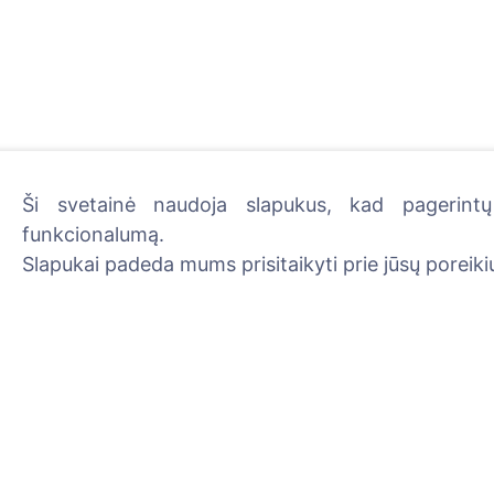
Ši svetainė naudoja slapukus, kad pagerintų 
funkcionalumą.
Uždekite skaitmeninę žva
Slapukai padeda mums prisitaikyti prie jūsų poreikių
Skaityti daugiau
Informacija
Paieška
Apie CEMETY
Velionių paieška
D.U.K.
Kapinių paieška