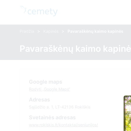
>
>
Pradžia
Kapinės
Pavaraškėnų kaimo kapinės
Pavaraškėnų kaimo kapin
Google maps
Rodyti „Google Maps“
Adresas
Sąjūdžio a. 1, LT-42136 Rokiškis
Svetainės adresas
www.rokiskis.lt/kontaktai/seniunijos/