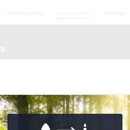
Velionių paieška
Kapinių paieška
Paslaugos
ės