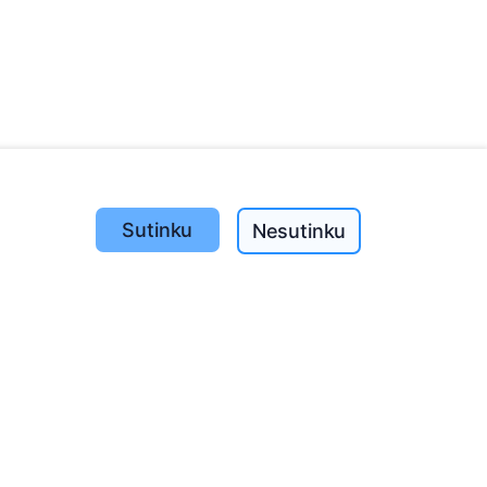
Sutinku
Nesutinku
Pasodinta medžių
1390
o
197
(I-V