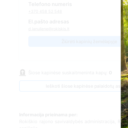
Telefono numeris
+370 458 52 548
El.pašto adresas
d.januliene@rokiskis.lt
Žiūrėti kapinių žemėlapyje
Šiose kapinėse suskaitmeninta kapų:
0
Ieškoti šiose kapinėse palaidotų asm
Informacija prieinama per:
Rokiškio rajono savivaldybės administracija, Roki