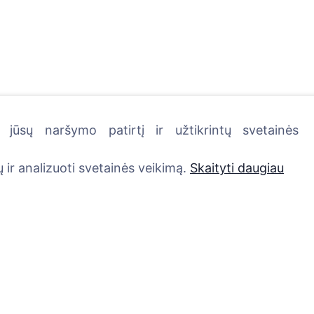
jūsų naršymo patirtį ir užtikrintų svetainės
kutę - pasodinkite medį!
 ir analizuoti svetainės veikimą.
Skaityti daugiau
Paslaugos
Kontaktai
UAB "Kapinių valdym
Atminimo medelis
sprendimai", 304241
QR atminimo ženkliukas
+370 612 08926 