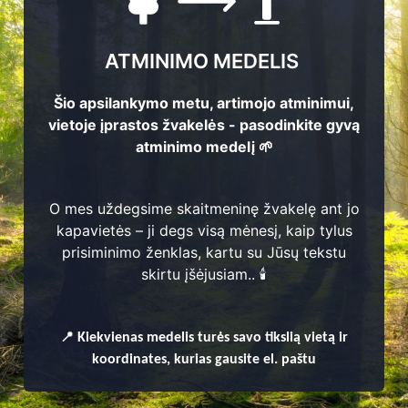
ATMINIMO MEDELIS
Šio apsilankymo metu, artimojo atminimui,
vietoje įprastos žvakelės - pasodinkite gyvą
atminimo medelį 🌱
O mes uždegsime skaitmeninę žvakelę ant jo
kapavietės – ji degs visą mėnesį, kaip tylus
prisiminimo ženklas, kartu su Jūsų tekstu
enų
skirtu įšėjusiam.. 🕯️
📍
Kiekvienas
medelis turės savo tikslią vietą ir
koordinates, kurias gausite el. paštu
škio kaimiškoji