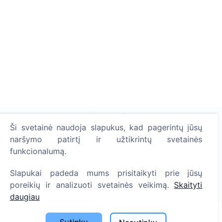
Ši svetainė naudoja slapukus, kad pagerintų jūsų
naršymo patirtį ir užtikrintų svetainės
Uždekite skaitmeninę žvakutę - pasodinkite medį!
funkcionalumą.
Skaityti daugiau
Slapukai padeda mums prisitaikyti prie jūsų
Pasodinta medžių
poreikių ir analizuoti svetainės veikimą.
Skaityti
1391
daugiau