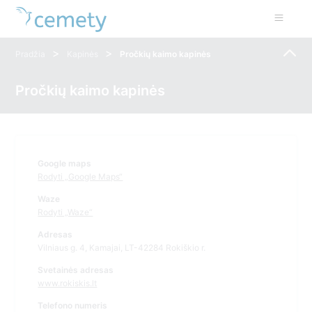
>
>
Pradžia
Kapinės
Pročkių kaimo kapinės
Pročkių kaimo kapinės
Google maps
Rodyti „Google Maps“
Waze
Rodyti „Waze“
Adresas
Vilniaus g. 4, Kamajai, LT-42284 Rokiškio r.
Svetainės adresas
www.rokiskis.lt
Telefono numeris