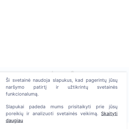
Ši svetainė naudoja slapukus, kad pagerintų jūsų
naršymo patirtį ir užtikrintų svetainės
Uždekite skaitmeninę žvakutę - pasodinkite medį!
funkcionalumą.
Skaityti daugiau
Pasodinta medžių
Slapukai padeda mums prisitaikyti prie jūsų
poreikių ir analizuoti svetainės veikimą.
Skaityti
1391
daugiau