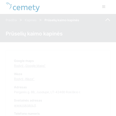
>
>
Pradžia
Kapinės
Prūselių kaimo kapinės
Prūselių kaimo kapinės
Google maps
Rodyti „Google Maps“
Waze
Rodyti „Waze“
Adresas
Pergalės g. 8B, Juodupė, LT-42466 Rokiškio r.
Svetainės adresas
www.rokiskis.lt
Telefono numeris