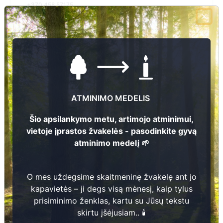
+370 458 57175
El.pašto adresas
seniunija@juodupe.lt
Žiūrėti kapinių žemėlapyje
ATMINIMO MEDELIS
Šiose kapinėse suskaitmeninta kapų:
2
Šio apsilankymo metu, artimojo atminimui,
Ieškoti šiose kapinėse palaidotų asmenų
vietoje įprastos žvakelės - pasodinkite gyvą
atminimo medelį 🌱
Informacija prieinama per:
O mes uždegsime skaitmeninę žvakelę ant jo
Rokiškio rajono savivaldybės administracija, Juodupės
kapavietės – ji degs visą mėnesį, kaip tylus
seniūnija
prisiminimo ženklas, kartu su Jūsų tekstu
skirtu įšėjusiam.. 🕯️