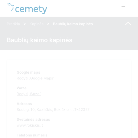
>
>
Pradžia
Kapinės
Baublių kaimo kapinės
Baublių kaimo kapinės
Google maps
Rodyti „Google Maps“
Waze
Rodyti „Waze“
Adresas
Sodų g. 10, Kazliškis, Rokiškio r. LT-42357
Svetainės adresas
www.rokiskis.lt
Telefono numeris