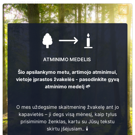
+370 458 42725
El.pašto adresas
j.kazanaviciene@rokiskis.lt
Žiūrėti kapinių žemėlapyje
ATMINIMO MEDELIS
Šiose kapinėse suskaitmeninta kapų:
4
Šio apsilankymo metu, artimojo atminimui,
Ieškoti šiose kapinėse palaidotų asmenų
vietoje įprastos žvakelės - pasodinkite gyvą
atminimo medelį 🌱
Informacija prieinama per:
O mes uždegsime skaitmeninę žvakelę ant jo
Rokiškio rajono savivaldybės administracija, Kazliškio
kapavietės – ji degs visą mėnesį, kaip tylus
seniūnija
prisiminimo ženklas, kartu su Jūsų tekstu
skirtu įšėjusiam.. 🕯️