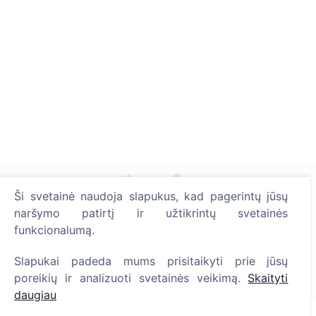
Ši svetainė naudoja slapukus, kad pagerintų jūsų
naršymo patirtį ir užtikrintų svetainės
Uždekite skaitmeninę žvakutę - pasodinkite medį!
funkcionalumą.
Skaityti daugiau
Pasodinta medžių
Slapukai padeda mums prisitaikyti prie jūsų
poreikių ir analizuoti svetainės veikimą.
Skaityti
1393
daugiau