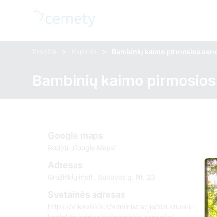
>
>
Pradžia
Kapinės
Bambinių kaimo pirmosios seno
Bambinių kaimo pirmosios
Google maps
Rodyti „Google Maps“
Adresas
Gražiškių mstl., Sūduvos g. Nr. 23
Svetainės adresas
https://vilkaviskis.lt/administracija/struktura-ir-
kontaktai/seniunijos/graziskiu-seniunija/