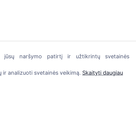
jūsų naršymo patirtį ir užtikrintų svetainės
kutę - pasodinkite medį!
 ir analizuoti svetainės veikimą.
Skaityti daugiau
Paslaugos
Kontaktai
UAB "Kapinių valdym
Atminimo medelis
sprendimai", 304241
QR atminimo ženkliukas
+370 612 08926 