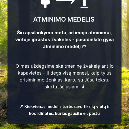
ATMINIMO MEDELIS
Šio apsilankymo metu, artimojo atminimui,
vietoje įprastos žvakelės - pasodinkite gyvą
atminimo medelį 🌱
O mes uždegsime skaitmeninę žvakelę ant jo
kapavietės – ji degs visą mėnesį, kaip tylus
prisiminimo ženklas, kartu su Jūsų tekstu
skirtu įšėjusiam.. 🕯️
enų
📍
Kiekvienas
medelis turės savo tikslią vietą ir
koordinates, kurias gausite el. paštu
ja, Gražiškių