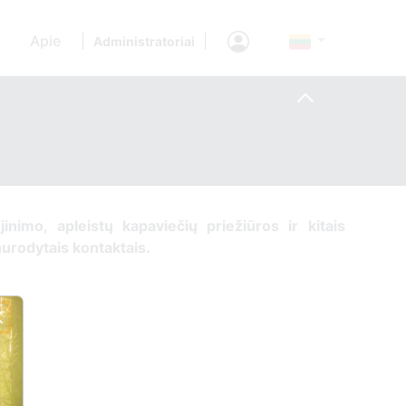
Apie
|
|
Administratoriai
ujinimo, apleistų kapaviečių priežiūros ir kitais
 nurodytais kontaktais.