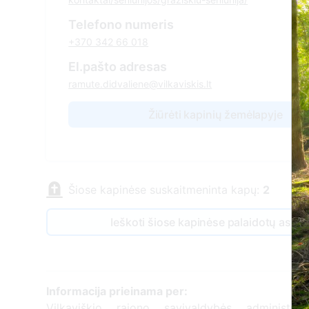
Telefono numeris
+370 342 66 018
El.pašto adresas
ramute.didvaliene@vilkaviskis.lt
Žiūrėti kapinių žemėlapyje
Šiose kapinėse suskaitmeninta kapų:
2
Ieškoti šiose kapinėse palaidotų asm
Informacija prieinama per:
Vilkaviškio rajono savivaldybės administraci