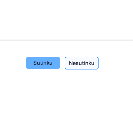
Sutinku
Nesutinku
Pasodinta medžių
1393
o
197
(I-V