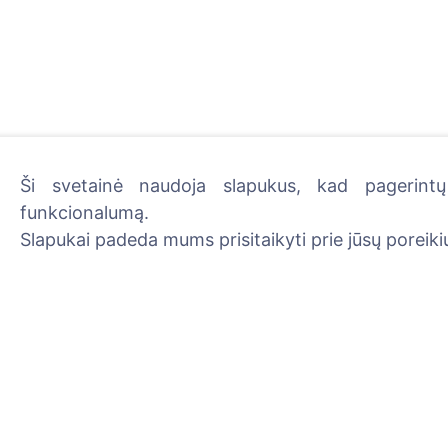
Ši svetainė naudoja slapukus, kad pagerintų 
funkcionalumą.
Uždekite skaitmeninę žva
Slapukai padeda mums prisitaikyti prie jūsų poreikių
Skaityti daugiau
Informacija
Paieška
Apie CEMETY
Velionių paieška
D.U.K.
Kapinių paieška