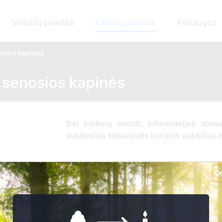
Velionių paieška
Kapinių paieška
Paslaugos
sios kapinės
 senosios kapinės
Dėl leidimų laidoti, ​informacijos atna
susijusiais klausimais kreiptis ​aukščiau