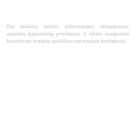
Dėl leidimų laidoti, ​informacijos atnaujinimo,
apleistų kapaviečių priežiūros ir kitais susijusiais
klausimais kreiptis ​aukščiau nurodytais kontaktais.