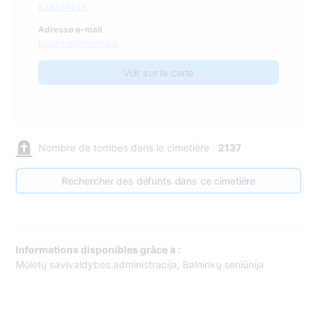
838344241
Adresse e-mail
balninkai@moletai.lt
Voir sur la carte
Nombre de tombes dans le cimetière :
2137
Rechercher des défunts dans ce cimetière
Informations disponibles grâce à :
Molėtų savivaldybės administracija, Balninkų seniūnija