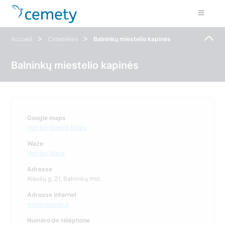
>
>
Accueil
Cimetières
Balninkų miestelio kapinės
Balninkų miestelio kapinės
Google maps
Voir sur Google Maps
Waze
Voir sur Waze
Adresse
Alaušų g. 21, Balninkų mst.
Adresse internet
www.moletai.lt
Numéro de téléphone