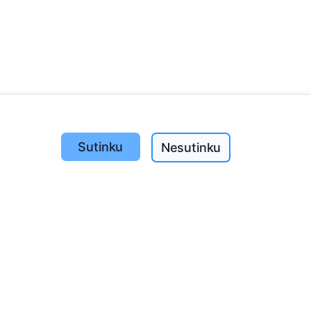
Sutinku
Nesutinku
Pasodinta medžių
1390
o
197
(I-V