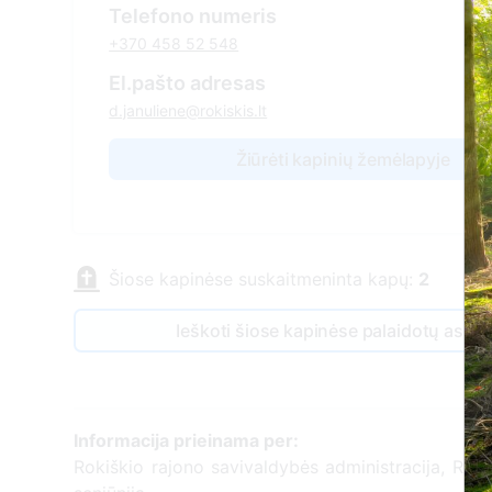
Telefono numeris
+370 458 52 548
El.pašto adresas
d.januliene@rokiskis.lt
Žiūrėti kapinių žemėlapyje
Šiose kapinėse suskaitmeninta kapų:
2
Ieškoti šiose kapinėse palaidotų asm
Informacija prieinama per:
Rokiškio rajono savivaldybės administracija, Roki