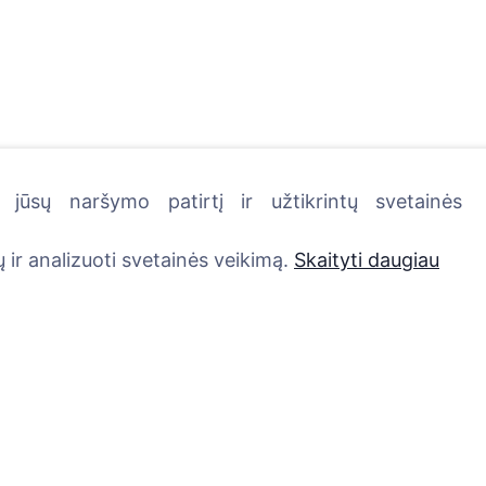
jūsų naršymo patirtį ir užtikrintų svetainės
kutę - pasodinkite medį!
 ir analizuoti svetainės veikimą.
Skaityti daugiau
Paslaugos
Kontaktai
UAB "Kapinių valdym
Atminimo medelis
sprendimai", 304241
QR atminimo ženkliukas
+370 612 08926 