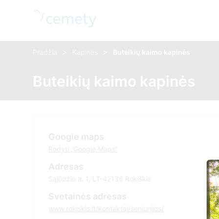
>
>
Pradžia
Kapinės
Buteikių kaimo kapinės
Buteikių kaimo kapinės
Google maps
Rodyti „Google Maps“
Adresas
Sąjūdžio a. 1, LT-42136 Rokiškis
Svetainės adresas
www.rokiskis.lt/kontaktai/seniunijos/