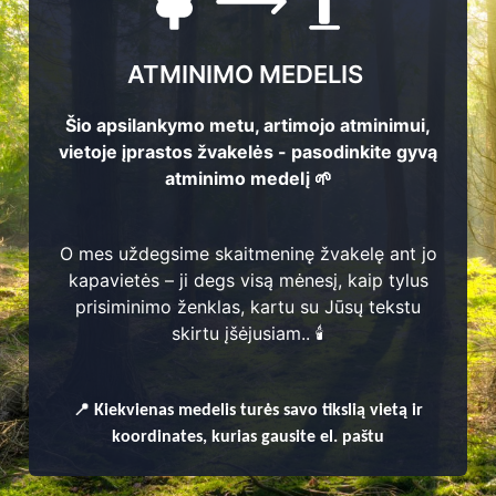
ATMINIMO MEDELIS
Šio apsilankymo metu, artimojo atminimui,
vietoje įprastos žvakelės - pasodinkite gyvą
atminimo medelį 🌱
O mes uždegsime skaitmeninę žvakelę ant jo
kapavietės – ji degs visą mėnesį, kaip tylus
prisiminimo ženklas, kartu su Jūsų tekstu
enų
skirtu įšėjusiam.. 🕯️
📍
Kiekvienas
medelis turės savo tikslią vietą ir
koordinates, kurias gausite el. paštu
škio kaimiškoji