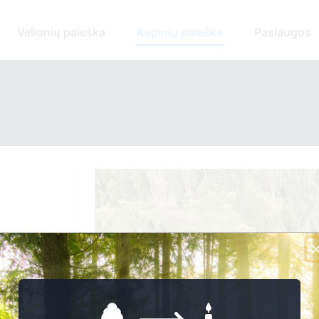
Velionių paieška
Kapinių paieška
Paslaugos