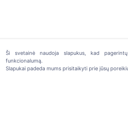
Ši svetainė naudoja slapukus, kad pagerintų 
funkcionalumą.
Uždekite skaitmeninę žva
Slapukai padeda mums prisitaikyti prie jūsų poreikių
Skaityti daugiau
Informacija
Paieška
Apie CEMETY
Velionių paieška
D.U.K.
Kapinių paieška