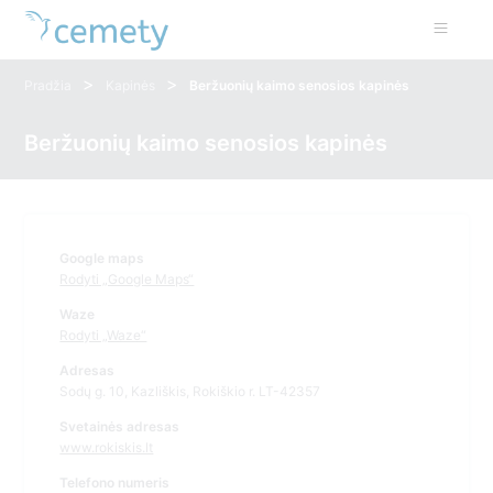
>
>
Pradžia
Kapinės
Beržuonių kaimo senosios kapinės
Beržuonių kaimo senosios kapinės
Google maps
Rodyti „Google Maps“
Waze
Rodyti „Waze“
Adresas
Sodų g. 10, Kazliškis, Rokiškio r. LT-42357
Svetainės adresas
www.rokiskis.lt
Telefono numeris