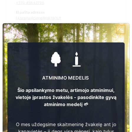
+370 458 42725
El.pašto adresas
j.kazanaviciene@rokiskis.lt
Žiūrėti kapinių žemėlapyje
Šiose kapinėse suskaitmeninta kapų:
0
Ieškoti šiose kapinėse palaidotų asmenų
ATMINIMO MEDELIS
Šio apsilankymo metu, artimojo atminimui,
vietoje įprastos žvakelės - pasodinkite gyvą
atminimo medelį 🌱
Informacija prieinama per:
Rokiškio rajono savivaldybės administracija, Kazliškio
seniūnija
O mes uždegsime skaitmeninę žvakelę ant jo
kapavietės – ji degs visą mėnesį, kaip tylus