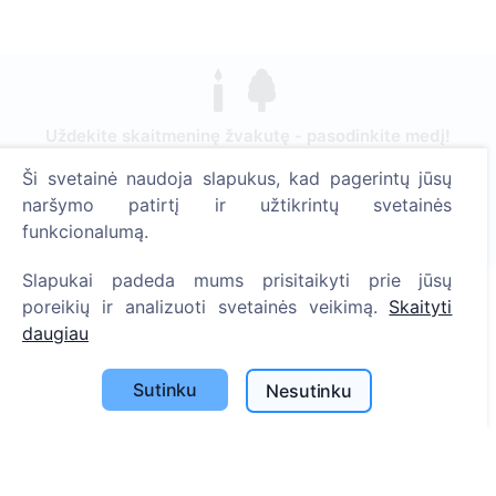
Uždekite skaitmeninę žvakutę - pasodinkite medį!
Skaityti daugiau
Ši svetainė naudoja slapukus, kad pagerintų jūsų
naršymo patirtį ir užtikrintų svetainės
Pasodinta medžių
funkcionalumą.
1390
Slapukai padeda mums prisitaikyti prie jūsų
poreikių ir analizuoti svetainės veikimą.
Skaityti
daugiau
Informacija
Apie CEMETY
Sutinku
Nesutinku
D.U.K.
Straipsniai
Savivaldybių sąrašas