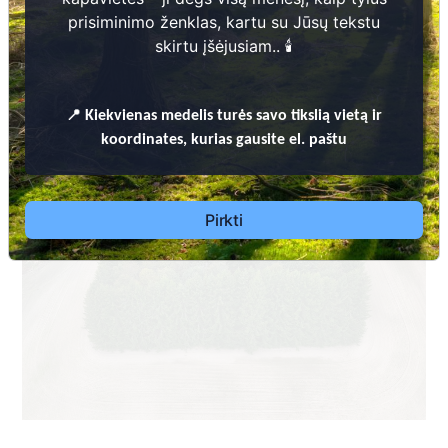
prisiminimo ženklas, kartu su Jūsų tekstu
skirtu įšėjusiam.. 🕯️
📍
Kiekvienas
medelis turės savo tikslią vietą ir
koordinates, kurias gausite el. paštu
Pirkti