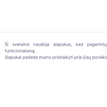
Ši svetainė naudoja slapukus, kad pagerintų 
funkcionalumą.
Uždekite skaitmeninę žva
Slapukai padeda mums prisitaikyti prie jūsų poreikių
Skaityti daugiau
Informacija
Paieška
Apie CEMETY
Velionių paieška
D.U.K.
Kapinių paieška