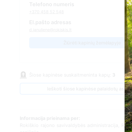
Telefono numeris
+370 458 52 548
El.pašto adresas
d.januliene@rokiskis.lt
Žiūrėti kapinių žemėlapyje
Šiose kapinėse suskaitmeninta kapų:
3
Ieškoti šiose kapinėse palaidotų asm
Informacija prieinama per:
Rokiškio rajono savivaldybės administracija, Roki