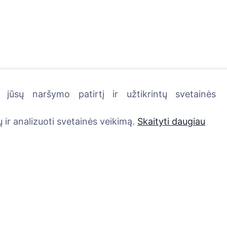
jūsų naršymo patirtį ir užtikrintų svetainės
kutę - pasodinkite medį!
 ir analizuoti svetainės veikimą.
Skaityti daugiau
Paslaugos
Kontaktai
UAB "Kapinių valdym
Atminimo medelis
sprendimai", 304241
QR atminimo ženkliukas
+370 612 08926 