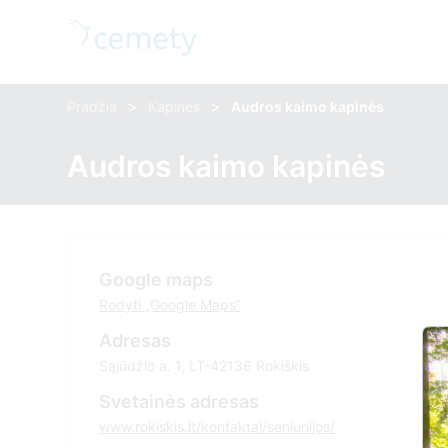
>
>
Pradžia
Kapinės
Audros kaimo kapinės
Audros kaimo kapinės
Google maps
Rodyti „Google Maps“
Adresas
Sąjūdžio a. 1, LT-42136 Rokiškis
Svetainės adresas
www.rokiskis.lt/kontaktai/seniunijos/