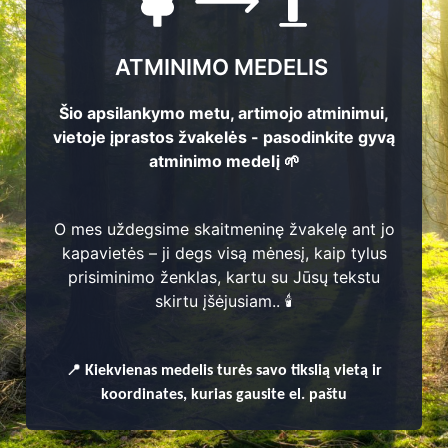
ATMINIMO MEDELIS
Šio apsilankymo metu, artimojo atminimui,
vietoje įprastos žvakelės - pasodinkite gyvą
atminimo medelį 🌱
O mes uždegsime skaitmeninę žvakelę ant jo
kapavietės – ji degs visą mėnesį, kaip tylus
prisiminimo ženklas, kartu su Jūsų tekstu
enų
skirtu įšėjusiam.. 🕯️
📍
Kiekvienas
medelis turės savo tikslią vietą ir
koordinates, kurias gausite el. paštu
škio kaimiškoji