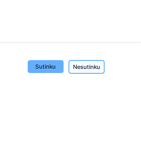
Sutinku
Nesutinku
Pasodinta medžių
1389
o
197
(I-V