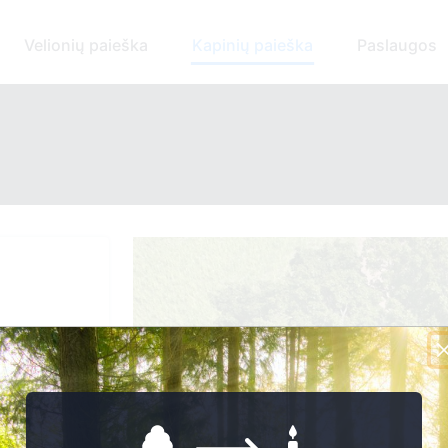
Velionių paieška
Kapinių paieška
Paslaugos