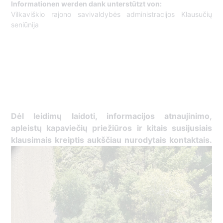
Informationen werden dank unterstützt von:
Vilkaviškio rajono savivaldybės administracijos Klausučių
seniūnija
Dėl leidimų laidoti, ​informacijos atnaujinimo,
apleistų kapaviečių priežiūros ir kitais susijusiais
klausimais kreiptis ​aukščiau nurodytais kontaktais.