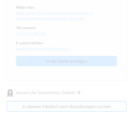
Mājas lapa
https://vilkaviskis.lt/administracija/struktura-ir-
kontaktai/seniunijos/klausuciu-seniunija/
Tel. numurs
+370 342 66 026
E-pasta adrese
judita.skystimiene@vilkaviskis.lt
In der Karte anzeigen
Anzahl der bestatteten Gräber:
0
In diesem Friedhof nach Bestattungen suchen