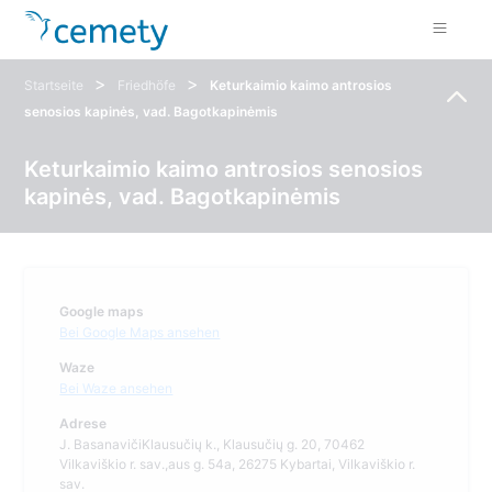
>
>
Startseite
Friedhöfe
Keturkaimio kaimo antrosios
senosios kapinės, vad. Bagotkapinėmis
Keturkaimio kaimo antrosios senosios
kapinės, vad. Bagotkapinėmis
Google maps
Bei Google Maps ansehen
Waze
Bei Waze ansehen
Adrese
J. BasanavičiKlausučių k., Klausučių g. 20, 70462
Vilkaviškio r. sav.,aus g. 54a, 26275 Kybartai, Vilkaviškio r.
sav.