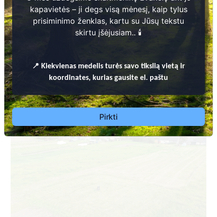
seniūnija
kapavietės – ji degs visą mėnesį, kaip tylus
prisiminimo ženklas, kartu su Jūsų tekstu
skirtu įšėjusiam.. 🕯️
📍
Kiekvienas
medelis turės savo tikslią vietą ir
koordinates, kurias gausite el. paštu
Dėl leidimų laidoti, ​informacijos atnaujinimo,
apleistų kapaviečių priežiūros ir kitais susijusiais
Pirkti
klausimais kreiptis ​aukščiau nurodytais kontaktais.