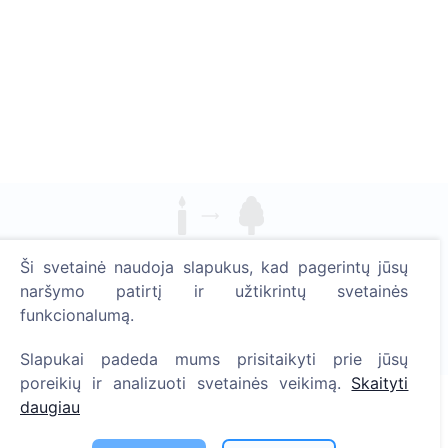
Uždekite skaitmeninę žvakutę - pasodinkite medį!
Ši svetainė naudoja slapukus, kad pagerintų jūsų
Skaityti daugiau
naršymo patirtį ir užtikrintų svetainės
funkcionalumą.
Pasodinta medžių
1395
Slapukai padeda mums prisitaikyti prie jūsų
poreikių ir analizuoti svetainės veikimą.
Skaityti
daugiau
Informacija