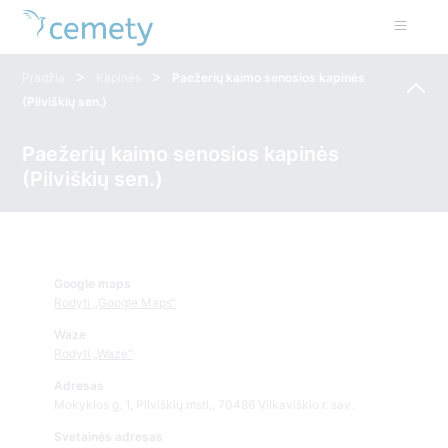
>
>
Pradžia
Kapinės
Paežerių kaimo senosios kapinės
(Pilviškių sen.)
Paežerių kaimo senosios kapinės
(Pilviškių sen.)
Google maps
Rodyti „Google Maps“
Waze
Rodyti „Waze“
Adresas
Mokyklos g. 1, Pilviškių mstl., 70486 Vilkaviškio r. sav.
Svetainės adresas