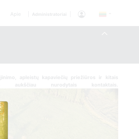
Apie
|
|
Administratoriai
ujinimo, apleistų kapaviečių priežiūros ir kitais
tis ​aukščiau nurodytais kontaktais.