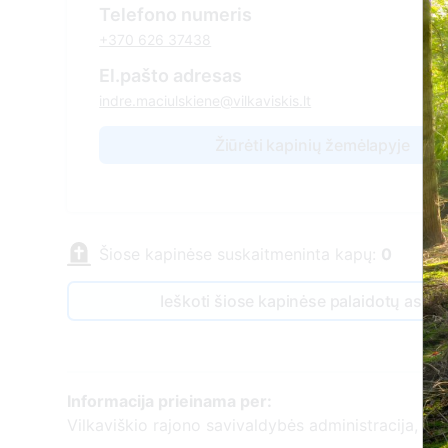
Telefono numeris
+370 626 37438
El.pašto adresas
indre.maciulskiene@vilkaviskis.lt
Žiūrėti kapinių žemėlapyje
Šiose kapinėse suskaitmeninta kapų:
0
Ieškoti šiose kapinėse palaidotų asm
Informacija prieinama per:
Vilkaviškio rajono savivaldybės administracija, Vir