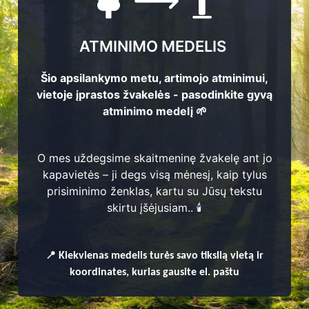
ATMINIMO MEDELIS
Šio apsilankymo metu, artimojo atminimui,
vietoje įprastos žvakelės - pasodinkite gyvą
atminimo medelį 🌱
O mes uždegsime skaitmeninę žvakelę ant jo
kapavietės – ji degs visą mėnesį, kaip tylus
prisiminimo ženklas, kartu su Jūsų tekstu
enų
skirtu įšėjusiam.. 🕯️
📍
Kiekvienas
medelis turės savo tikslią vietą ir
koordinates, kurias gausite el. paštu
balio seniūnija