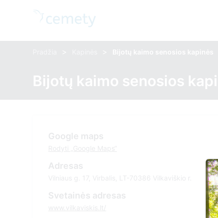
>
>
Pradžia
Kapinės
Bijotų kaimo senosios kapinės
Bijotų kaimo senosios kap
Google maps
Rodyti „Google Maps“
Adresas
Vilniaus g. 17, Virbalis, LT-70386 Vilkaviškio r.
Svetainės adresas
www.vilkaviskis.lt/