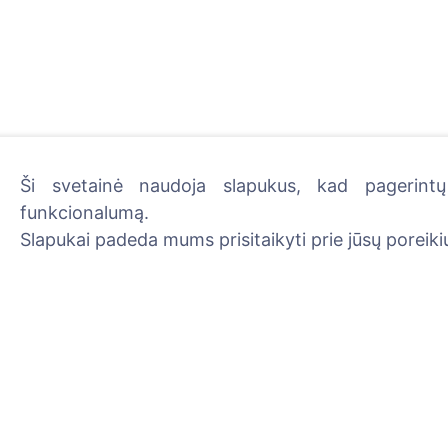
Ši svetainė naudoja slapukus, kad pagerintų 
funkcionalumą.
Uždekite skaitmeninę žva
Slapukai padeda mums prisitaikyti prie jūsų poreikių
Skaityti daugiau
Informacija
Paieška
Apie CEMETY
Velionių paieška
D.U.K.
Kapinių paieška