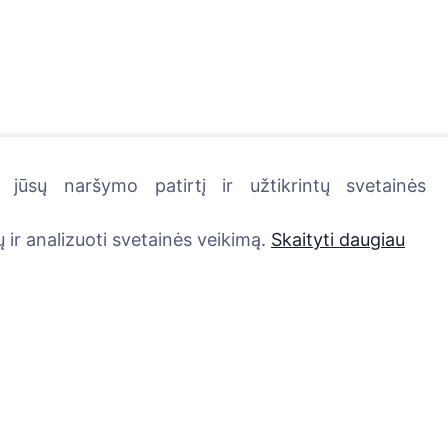
jūsų naršymo patirtį ir užtikrintų svetainės
kutę - pasodinkite medį!
 ir analizuoti svetainės veikimą.
Skaityti daugiau
Paslaugos
Kontaktai
UAB "Kapinių valdym
Atminimo medelis
sprendimai", 304241
QR atminimo ženkliukas
+370 612 08926 