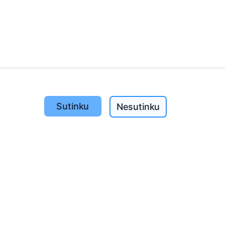
Sutinku
Nesutinku
Pasodinta medžių
1393
o
197
(I-V