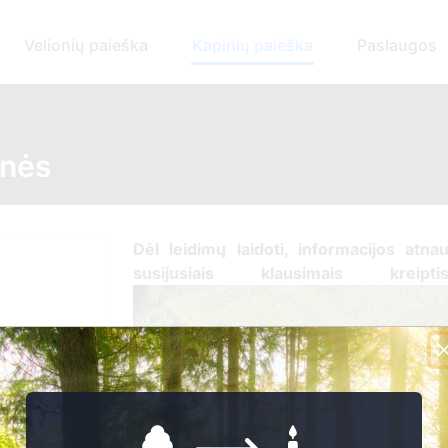
Velionių paieška
Kapinių paieška
Paslaugos
inės
Dėl leidimų laidoti, ​informacijos atna
susijusiais klausimais kreip