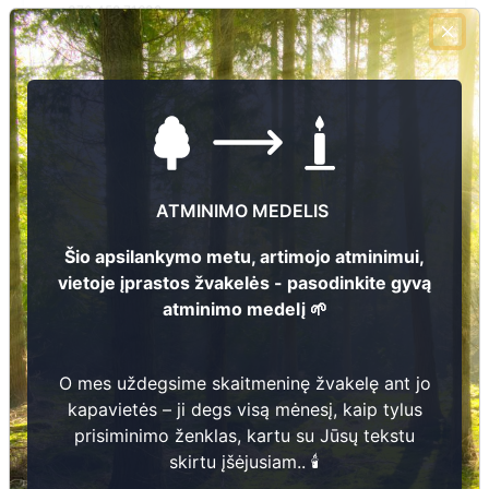
+370 458 71638
El.pašto adresas
g.sinkeviciute@rokiskis.lt
Žiūrėti kapinių žemėlapyje
ATMINIMO MEDELIS
Šiose kapinėse suskaitmeninta kapų:
44
Šio apsilankymo metu, artimojo atminimui,
Ieškoti šiose kapinėse palaidotų asmenų
vietoje įprastos žvakelės - pasodinkite gyvą
atminimo medelį 🌱
O mes uždegsime skaitmeninę žvakelę ant jo
Informacija prieinama per:
Rokiškio rajono savivaldybės administracija, Obelių seniūnija
kapavietės – ji degs visą mėnesį, kaip tylus
prisiminimo ženklas, kartu su Jūsų tekstu
skirtu įšėjusiam.. 🕯️