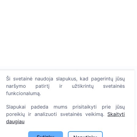
Ši svetainė naudoja slapukus, kad pagerintų jūsų
naršymo patirtį ir užtikrintų svetainės
Uždekite skaitmeninę žvakutę - pasodinkite medį!
funkcionalumą.
Skaityti daugiau
Slapukai padeda mums prisitaikyti prie jūsų
Pasodinta medžių
poreikių ir analizuoti svetainės veikimą.
Skaityti
1394
daugiau