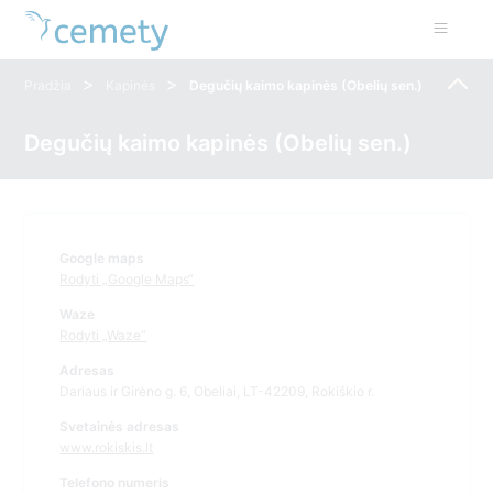
>
>
Pradžia
Kapinės
Degučių kaimo kapinės (Obelių sen.)
Degučių kaimo kapinės (Obelių sen.)
Google maps
Rodyti „Google Maps“
Waze
Rodyti „Waze“
Adresas
Dariaus ir Girėno g. 6, Obeliai, LT-42209, Rokiškio r.
Svetainės adresas
www.rokiskis.lt
Telefono numeris