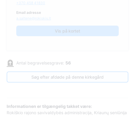
+370 458 41830
Email adresse
a.saltene@rokiskis.lt
Vis på kortet
Antal begravelsesgrave:
56
Søg efter afdøde på denne kirkegård
Informationen er tilgængelig takket være:
Rokiškio rajono savivaldybės administracija, Kriaunų seniūnija