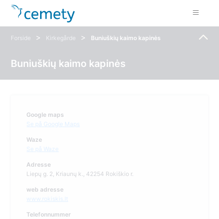
>
>
Forside
Kirkegårde
Buniuškių kaimo kapinės
Buniuškių kaimo kapinės
Google maps
Se på Google Maps
Waze
Se på Waze
Adresse
Liepų g. 2, Kriaunų k., 42254 Rokiškio r.
web adresse
www.rokiskis.lt
Telefonnummer