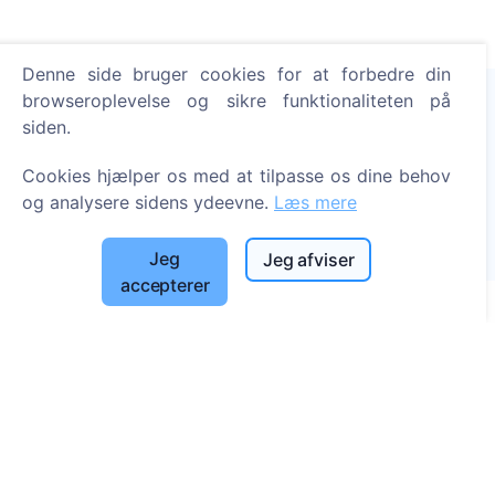
Denne side bruger cookies for at forbedre din
browseroplevelse og sikre funktionaliteten på
siden.
Tænd et digitalt lys - plant et træ!
Cookies hjælper os med at tilpasse os dine behov
Læs mere
og analysere sidens ydeevne.
Læs mere
Plantede træer
1394
Jeg
Jeg afviser
accepterer
Information
Om CEMETY
Ofte stillede spørgsmål
Blog