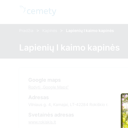
>
>
Pradžia
Kapinės
Lapienių I kaimo kapinės
Lapienių I kaimo kapinės
Google maps
Rodyti „Google Maps“
Adresas
Vilniaus g. 4, Kamajai, LT-42284 Rokiškio r.
Svetainės adresas
www.rokiskis.lt