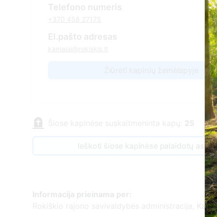
Telefono numeris
+370 458 27175
El.pašto adresas
kamajai@rokiskis.lt
Žiūrėti kapinių žemėlapyje
Šiose kapinėse suskaitmeninta kapų:
25
Ieškoti šiose kapinėse palaidotų asm
Informacija prieinama per:
Rokiškio rajono savivaldybės administracija, Kamaj