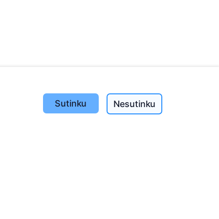
Sutinku
Nesutinku
Pasodinta medžių
1390
o
197
(I-V