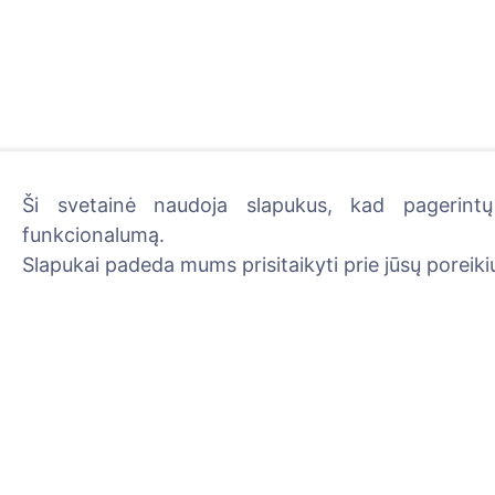
Ši svetainė naudoja slapukus, kad pagerintų 
funkcionalumą.
Uždekite skaitmeninę žva
Slapukai padeda mums prisitaikyti prie jūsų poreikių
Skaityti daugiau
Informacija
Paieška
Apie CEMETY
Velionių paieška
D.U.K.
Kapinių paieška