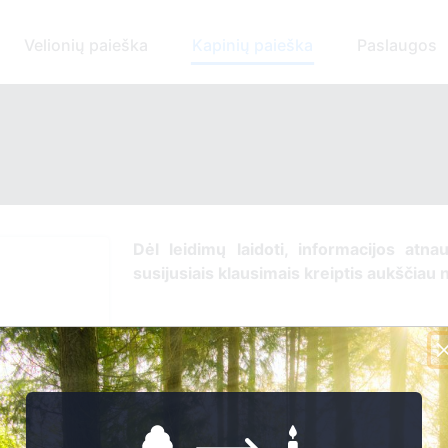
Velionių paieška
Kapinių paieška
Paslaugos
Dėl leidimų laidoti, informacijos atnau
susijusiais klausimais kreiptis aukščiau 