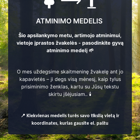
ATMINIMO MEDELIS
Šio apsilankymo metu, artimojo atminimui,
vietoje įprastos žvakelės - pasodinkite gyvą
atminimo medelį 🌱
O mes uždegsime skaitmeninę žvakelę ant jo
kapavietės – ji degs visą mėnesį, kaip tylus
prisiminimo ženklas, kartu su Jūsų tekstu
enų
skirtu įšėjusiam.. 🕯️
📍
Kiekvienas
medelis turės savo tikslią vietą ir
koordinates, kurias gausite el. paštu
ų seniūnija