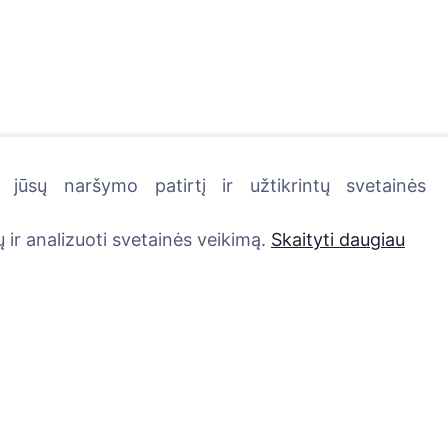
jūsų naršymo patirtį ir užtikrintų svetainės
kutę - pasodinkite medį!
 ir analizuoti svetainės veikimą.
Skaityti daugiau
Paslaugos
Kontaktai
UAB "Kapinių valdym
Atminimo medelis
sprendimai", 304241
QR atminimo ženkliukas
+370 612 08926 