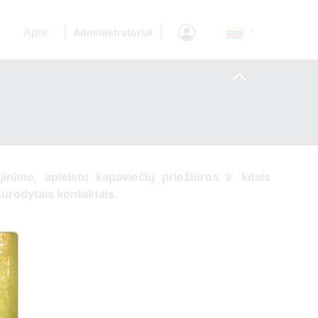
Apie
|
|
Administratoriai
jinimo, apleistų kapaviečių priežiūros ir kitais
nurodytais kontaktais.