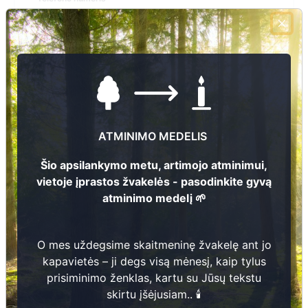
El.pašto adresas
Žiūrėti kapinių žemėlapyje
Šiose kapinėse suskaitmeninta kapų:
0
ATMINIMO MEDELIS
Ieškoti šiose kapinėse palaidotų asmenų
Šio apsilankymo metu, artimojo atminimui,
vietoje įprastos žvakelės - pasodinkite gyvą
atminimo medelį 🌱
Informacija prieinama per:
O mes uždegsime skaitmeninę žvakelę ant jo
kapavietės – ji degs visą mėnesį, kaip tylus
prisiminimo ženklas, kartu su Jūsų tekstu
skirtu įšėjusiam.. 🕯️