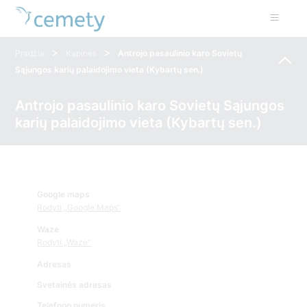
>
>
Pradžia
Kapinės
Antrojo pasaulinio karo Sovietų
Sąjungos karių palaidojimo vieta (Kybartų sen.)
Antrojo pasaulinio karo Sovietų Sąjungos
karių palaidojimo vieta (Kybartų sen.)
Google maps
Rodyti „Google Maps“
Waze
Rodyti „Waze“
Adresas
Svetainės adresas
Telefono numeris