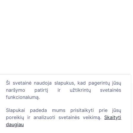
Ši svetainė naudoja slapukus, kad pagerintų jūsų
naršymo patirtį ir užtikrintų svetainės
funkcionalumą.
Uždekite skaitmeninę žvakutę - pasodinkite medį!
Slapukai padeda mums prisitaikyti prie jūsų
Skaityti daugiau
poreikių ir analizuoti svetainės veikimą.
Skaityti
daugiau
Pasodinta medžių
1390