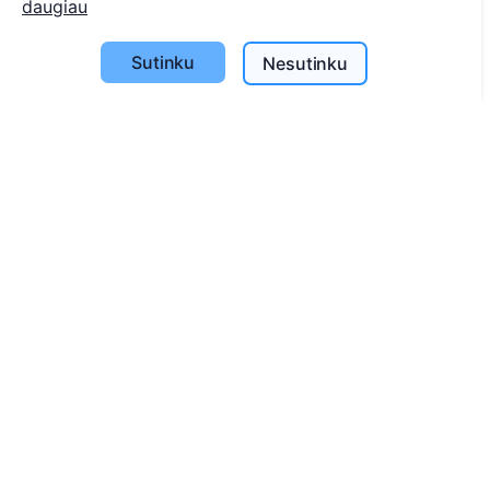
daugiau
Apie CEMETY
D.U.K.
Sutinku
Nesutinku
Straipsniai
Savivaldybių sąrašas
Privatumo politika
Mokėjimų politika
ES projektai
Slapukų nustatymai
Paieška
Velionių paieška
Kapinių paieška
Paslaugos
Atminimo medelis