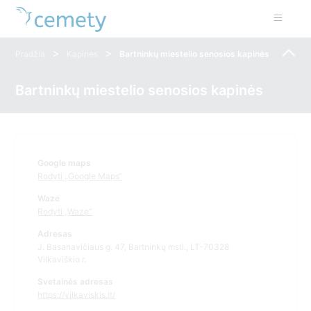
>
>
Pradžia
Kapinės
Bartninkų miestelio senosios kapinės
Bartninkų miestelio senosios kapinės
Google maps
Rodyti „Google Maps“
Waze
Rodyti „Waze“
Adresas
J. Basanavičiaus g. 47, Bartninkų mstl., LT-70328
Vilkaviškio r.
Svetainės adresas
https://vilkaviskis.lt/