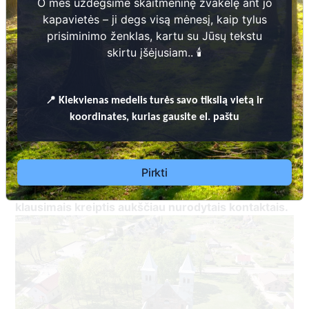
O mes uždegsime skaitmeninę žvakelę ant jo
kapavietės – ji degs visą mėnesį, kaip tylus
prisiminimo ženklas, kartu su Jūsų tekstu
skirtu įšėjusiam.. 🕯️
📍
Kiekvienas
medelis turės savo tikslią vietą ir
VILKAVIŠKIO RAJONO SAVIVALDYBĖS TERITORIJOJE ESANČIŲ
koordinates, kurias gausite el. paštu
KAPINIŲ TVARKYMO TAISYKLĖS
Vilkaviškio rajono savivaldybės administracijos
Bartninkų seniūnija
Pirkti
Dėl leidimų laidoti, informacijos atnaujinimo,
apleistų kapaviečių priežiūros ir kitais susijusiais
klausimais kreiptis aukščiau nurodytais kontaktais.