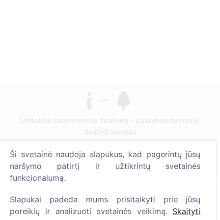
Uždekite skaitmeninę žvakutę - pasodinkite medį!
Skaityti daugiau
Pasodinta medžių
Ši svetainė naudoja slapukus, kad pagerintų jūsų
1390
naršymo patirtį ir užtikrintų svetainės
funkcionalumą.
Slapukai padeda mums prisitaikyti prie jūsų
Informacija
poreikių ir analizuoti svetainės veikimą.
Skaityti