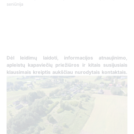
seniūnija
Dėl leidimų laidoti, ​informacijos atnaujinimo,
apleistų kapaviečių priežiūros ir kitais susijusiais
klausimais kreiptis ​aukščiau nurodytais kontaktais.