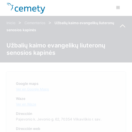
>
>
Inicio
Cementerios
Užbalių kaimo evangelikų liuteronų
senosios kapinės
Užbalių kaimo evangelikų liuteronų
senosios kapinės
Google maps
Ver en Google Maps
Waze
Ver en Waze
Dirección
Pajevonio k. Jevonio g. 62, 70354 Vilkaviškio r. sav.
Dirección web