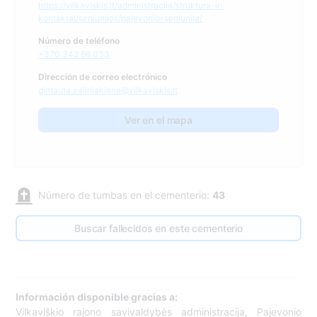
https://vilkaviskis.lt/administracija/struktura-ir-
kontaktai/seniunijos/pajevonio-seniunija/
Número de teléfono
+370 342 66 033
Dirección de correo electrónico
gintauta.zaliniakiene@vilkaviskis.lt
Ver en el mapa
Número de tumbas en el cementerio:
43
Buscar fallecidos en este cementerio
Información disponible gracias a:
Vilkaviškio rajono savivaldybės administracija, Pajevonio