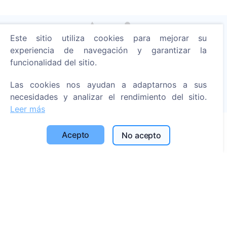
Este sitio utiliza cookies para mejorar su
experiencia de navegación y garantizar la
Enciende una vela digital - planta un árbol!
funcionalidad del sitio.
Leer más
Árboles plantados
Las cookies nos ayudan a adaptarnos a sus
necesidades y analizar el rendimiento del sitio.
1390
Leer más
Acepto
No acepto
Información
Acerca de CEMETY
Preguntas frecuentes
Blog
Lista de municipios y usuarios