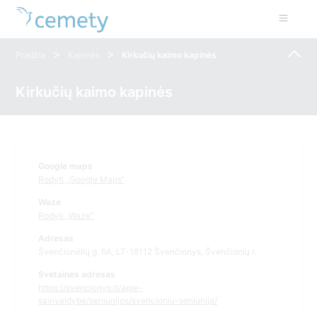
>
>
Pradžia
Kapinės
Kirkučių kaimo kapinės
Kirkučių kaimo kapinės
Google maps
Rodyti „Google Maps“
Waze
Rodyti „Waze“
Adresas
Švenčionėlių g. 6A, LT-18112 Švenčionys, Švenčionių r.
Svetainės adresas
https://svencionys.lt/apie-
savivaldybe/seniunijos/svencioniu-seniunija/