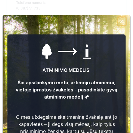
Telefono numeris
(0 387) 51 733
El.pašto adresas
ina.siniene@svencionys.lt
Žiūrėti kapinių žemėlapyje
Šiose kapinėse suskaitmeninta kapų:
124
ATMINIMO MEDELIS
Ieškoti šiose kapinėse palaidotų asmenų
Šio apsilankymo metu, artimojo atminimui,
vietoje įprastos žvakelės - pasodinkite gyvą
atminimo medelį 🌱
Informacija prieinama per:
Švenčionių rajono savivaldybės administracija, Švenčionių
O mes uždegsime skaitmeninę žvakelę ant jo
seniūnija
kapavietės – ji degs visą mėnesį, kaip tylus
prisiminimo ženklas, kartu su Jūsų tekstu