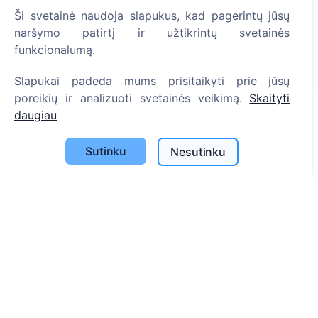
Uždekite skaitmeninę žvakutę - pasodinkite medį!
Ši svetainė naudoja slapukus, kad pagerintų jūsų
Skaityti daugiau
naršymo patirtį ir užtikrintų svetainės
funkcionalumą.
Pasodinta medžių
1389
Slapukai padeda mums prisitaikyti prie jūsų
poreikių ir analizuoti svetainės veikimą.
Skaityti
daugiau
Informacija
Sutinku
Nesutinku
Apie CEMETY
D.U.K.
Straipsniai
Savivaldybių sąrašas
Privatumo politika
Mokėjimų politika
ES projektai