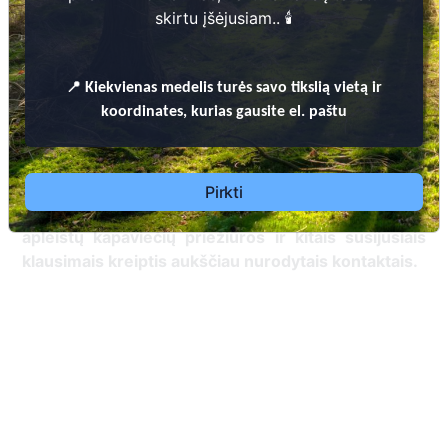
skirtu įšėjusiam.. 🕯️
📍
Kiekvienas
medelis turės savo tikslią vietą ir
koordinates, kurias gausite el. paštu
LEIDIMŲ LAIDOTI IŠDAVIMO, LAIDOJIMO IR KAPINIŲ PRIEŽIŪROS BEI
LANKYMO ŠVENČIONIŲ RAJONO SAVIVALDYBĖS TERITORIJOJE
Pirkti
TVARKOS APRAŠAS
Dėl leidimų laidoti, ​informacijos atnaujinimo,
apleistų kapaviečių priežiūros ir kitais susijusiais
klausimais kreiptis ​aukščiau nurodytais kontaktais.