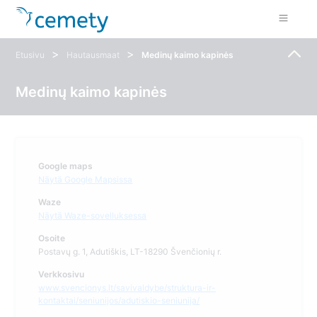
>
>
Etusivu
Hautausmaat
Medinų kaimo kapinės
Medinų kaimo kapinės
Google maps
Näytä Google Mapsissa
Waze
Näytä Waze-sovelluksessa
Osoite
Postavų g. 1, Adutiškis, LT-18290 Švenčionių r.
Verkkosivu
www.svencionys.lt/savivaldybe/struktura-ir-
kontaktai/seniunijos/adutiskio-seniunija/