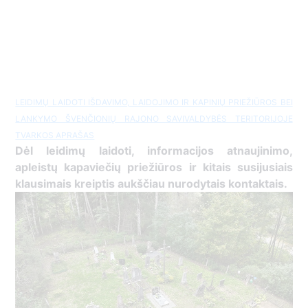
LEIDIMŲ LAIDOTI IŠDAVIMO, LAIDOJIMO IR KAPINIŲ PRIEŽIŪROS BEI
LANKYMO ŠVENČIONIŲ RAJONO SAVIVALDYBĖS TERITORIJOJE
TVARKOS APRAŠAS
Dėl leidimų laidoti, ​informacijos atnaujinimo,
apleistų kapaviečių priežiūros ir kitais susijusiais
klausimais kreiptis ​aukščiau nurodytais kontaktais.