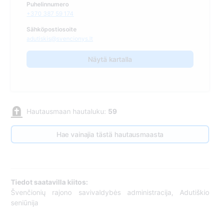
Puhelinnumero
+370 387 59 174
Sähköpostiosoite
adutiskis@svencionys.lt
Näytä kartalla
Hautausmaan hautaluku:
59
Hae vainajia tästä hautausmaasta
Tiedot saatavilla kiitos:
Švenčionių rajono savivaldybės administracija, Adutiškio
seniūnija