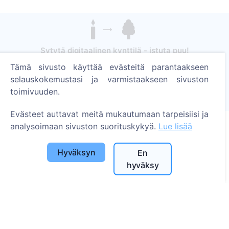
Sytytä digitaalinen kynttilä - istuta puu!
Lue lisää
Tämä sivusto käyttää evästeitä parantaakseen
selauskokemustasi ja varmistaakseen sivuston
Istutetut puut
toimivuuden.
1395
Evästeet auttavat meitä mukautumaan tarpeisiisi ja
analysoimaan sivuston suorituskykyä.
Lue lisää
Tietoa
Hyväksyn
En
hyväksy
Tietoa CEMETY:stä
Usein kysytyt kysymykset
Blogi
Kuntaluettelo ja käyttäjät