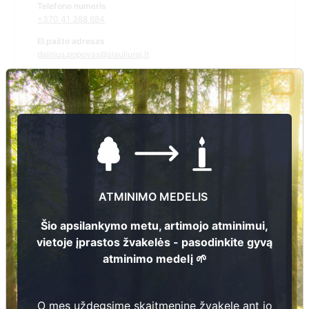
Telefono numeris
+370 41 388 684
El.pašto adresas
dainius.popovas@siauliuraj.lt
Žiūrėti kapinių žemėlapyje
Šiose kapinėse suskaitmeninta kapų:
0
Ieškoti šiose kapinėse palaidotų asmenų
ATMINIMO MEDELIS
Šio apsilankymo metu, artimojo atminimui,
vietoje įprastos žvakelės - pasodinkite gyvą
Informacija prieinama per:
atminimo medelį 🌱
Šiaulių rajono savivaldybės administracija, Bubių seniūnija
O mes uždegsime skaitmeninę žvakelę ant jo