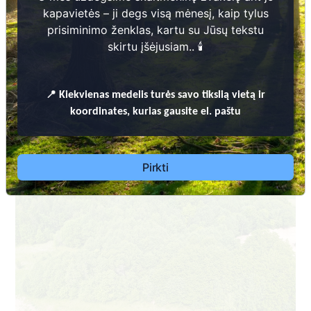
kapavietės – ji degs visą mėnesį, kaip tylus
prisiminimo ženklas, kartu su Jūsų tekstu
skirtu įšėjusiam.. 🕯️
Leidimų laidoti išdavimo, laidojimo ir kapinių priežiūros bei lankymo,
📍
Kiekvienas
medelis turės savo tikslią vietą ir
kapaviečių (kapų) identifikavimo, kapavietės pripažinimo neprižiūrima
koordinates, kurias gausite el. paštu
kapaviete Šiaulių rajono savivaldybės teritorijoje tvarkos aprašas
Dėl leidimų laidoti, ​informacijos atnaujinimo,
apleistų kapaviečių priežiūros ir kitais susijusiais
Pirkti
klausimais kreiptis ​aukščiau nurodytais kontaktais.