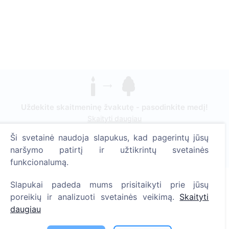
Uždekite skaitmeninę žvakutę - pasodinkite medį!
Skaityti daugiau
Ši svetainė naudoja slapukus, kad pagerintų jūsų
Pasodinta medžių
naršymo patirtį ir užtikrintų svetainės
1389
funkcionalumą.
Slapukai padeda mums prisitaikyti prie jūsų
poreikių ir analizuoti svetainės veikimą.
Skaityti
Informacija
daugiau
Apie CEMETY