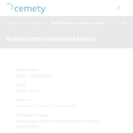
>
>
Pradžia
Kapinės
Bulėnų kaimo senosios kapinės
Bulėnų kaimo senosios kapinės
Google maps
Rodyti „Google Maps“
Waze
Rodyti „Waze“
Adresas
Seniūnijos g. 1, Bubiai Šiaulių rajonas
Svetainės adresas
https://www.siauliuraj.lt/tekstai/kontaktai/32/bubiu-
seniunija/d70