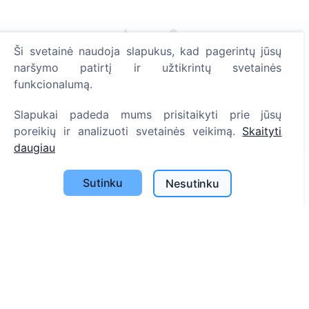
Ši svetainė naudoja slapukus, kad pagerintų jūsų
naršymo patirtį ir užtikrintų svetainės
Uždekite skaitmeninę žvakutę - pasodinkite medį!
funkcionalumą.
Skaityti daugiau
Pasodinta medžių
Slapukai padeda mums prisitaikyti prie jūsų
poreikių ir analizuoti svetainės veikimą.
Skaityti
1396
daugiau
Sutinku
Nesutinku
Informacija
Apie CEMETY
D.U.K.
Straipsniai
Savivaldybių sąrašas