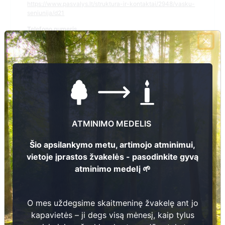
https://www.pasvalys.lt/struktura-ir-kontaktai/2948/vasku-
seniunija/d21
Telefono numeris
+370 663 13 655
El.pašto adresas
vaskusen@pasvalys.lt
Žiūrėti kapinių žemėlapyje
ATMINIMO MEDELIS
Šiose kapinėse suskaitmeninta kapų:
1
Šio apsilankymo metu, artimojo atminimui,
vietoje įprastos žvakelės - pasodinkite gyvą
Ieškoti šiose kapinėse palaidotų asmenų
atminimo medelį 🌱
O mes uždegsime skaitmeninę žvakelę ant jo
Informacija prieinama per:
kapavietės – ji degs visą mėnesį, kaip tylus
Pasvalio rajono savivaldybės administracija, Vaškų seniūnija