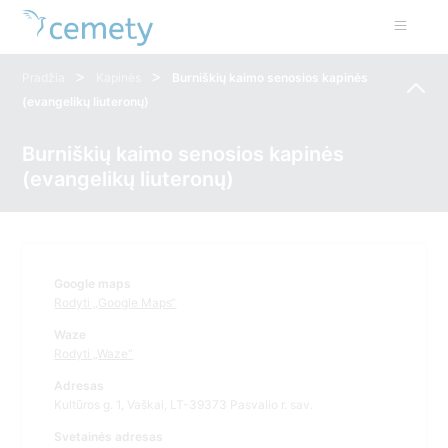
>
>
Pradžia
Kapinės
Burniškių kaimo senosios kapinės
(evangelikų liuteronų)
Burniškių kaimo senosios kapinės
(evangelikų liuteronų)
Google maps
Rodyti „Google Maps“
Waze
Rodyti „Waze“
Adresas
Kultūros g. 1, Vaškai, LT-39373 Pasvalio r. sav.
Svetainės adresas