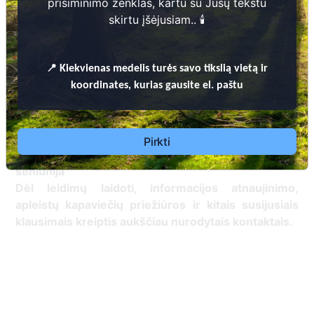
prisiminimo ženklas, kartu su Jūsų tekstu
skirtu įšėjusiam.. 🕯️
📍
Kiekvienas
medelis turės savo tikslią vietą ir
koordinates, kurias gausite el. paštu
PASVALIO RAJONO SAVIVALDYBĖS TERITORIJOJE ESANČIŲ
KAPINIŲ TVARKYMO TAISYKLĖS
Pirkti
Pasvalio rajono savivaldybės administracija Vaškų
seniūnija
Dėl leidimų laidoti, informacijos atnaujinimo,
apleistų kapaviečių priežiūros ir kitais susijusiais
klausimais kreiptis aukščiau nurodytais kontaktais.