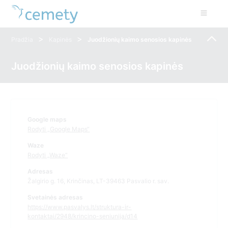
>
>
Pradžia
Kapinės
Juodžionių kaimo senosios kapinės
Juodžionių kaimo senosios kapinės
Google maps
Rodyti „Google Maps“
Waze
Rodyti „Waze“
Adresas
Žalgirio g. 16, Krinčinas, LT-39463 Pasvalio r. sav.
Svetainės adresas
https://www.pasvalys.lt/struktura-ir-
kontaktai/2948/krincino-seniunija/d14