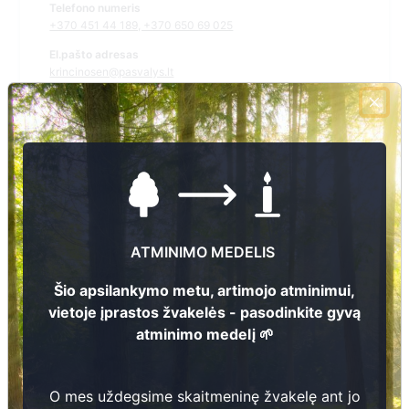
Telefono numeris
+370 451 44 189, +370 650 69 025
El.pašto adresas
krincinosen@pasvalys.lt
Žiūrėti kapinių žemėlapyje
Šiose kapinėse suskaitmeninta kapų:
0
Ieškoti šiose kapinėse palaidotų asmenų
ATMINIMO MEDELIS
Šio apsilankymo metu, artimojo atminimui,
vietoje įprastos žvakelės - pasodinkite gyvą
atminimo medelį 🌱
Informacija prieinama per:
Pasvalio rajono savivaldybės administracija Krinčino seniūnija
O mes uždegsime skaitmeninę žvakelę ant jo