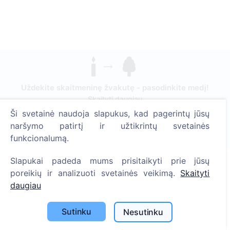
Uždekite skaitmeninę žvakutę - pasodinkite medį!
Skaityti daugiau
Ši svetainė naudoja slapukus, kad pagerintų jūsų
Pasodinta medžių
naršymo patirtį ir užtikrintų svetainės
1393
funkcionalumą.
Slapukai padeda mums prisitaikyti prie jūsų
poreikių ir analizuoti svetainės veikimą.
Skaityti
Informacija
daugiau
Apie CEMETY
Sutinku
Nesutinku
D.U.K.