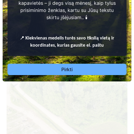
kapavietės – ji degs visą mėnesį, kaip tylus
prisiminimo ženklas, kartu su Jūsų tekstu
skirtu įšėjusiam.. 🕯️
📍
Kiekvienas
medelis turės savo tikslią vietą ir
PASVALIO RAJONO SAVIVALDYBĖS TERITORIJOJE ESANČIŲ
koordinates, kurias gausite el. paštu
KAPINIŲ TVARKYMO TAISYKLĖS
Pasvalio rajono savivaldybės administracija
Krinčino seniūnija
Pirkti