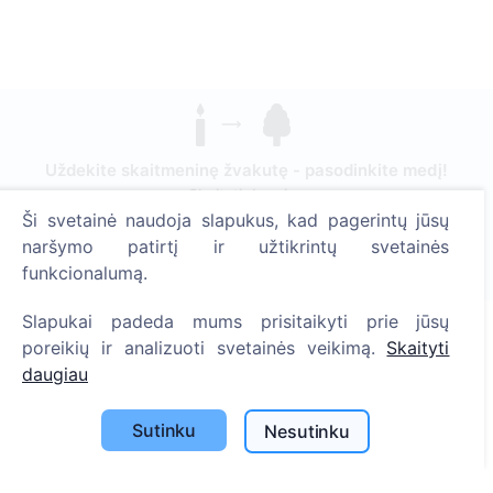
Uždekite skaitmeninę žvakutę - pasodinkite medį!
Skaityti daugiau
Ši svetainė naudoja slapukus, kad pagerintų jūsų
Pasodinta medžių
naršymo patirtį ir užtikrintų svetainės
1390
funkcionalumą.
Slapukai padeda mums prisitaikyti prie jūsų
poreikių ir analizuoti svetainės veikimą.
Skaityti
Informacija
daugiau
Apie CEMETY
Sutinku
Nesutinku
D.U.K.
Straipsniai