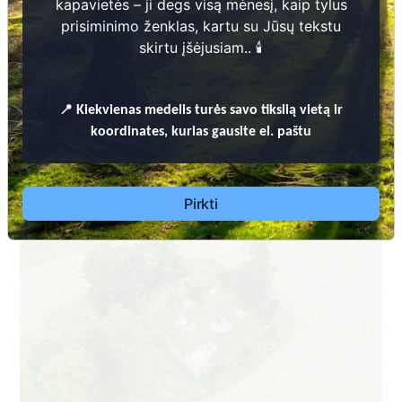
kapavietės – ji degs visą mėnesį, kaip tylus
prisiminimo ženklas, kartu su Jūsų tekstu
skirtu įšėjusiam.. 🕯️
📍
Kiekvienas
medelis turės savo tikslią vietą ir
Dėl leidimų laidoti, informacijos atnaujinimo,
koordinates, kurias gausite el. paštu
apleistų kapaviečių priežiūros ir kitais susijusiais
klausimais kreiptis aukščiau nurodytais kontaktais.
Pirkti