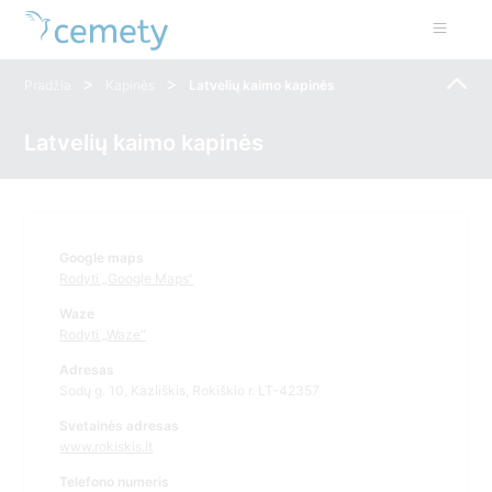
>
>
Pradžia
Kapinės
Latvelių kaimo kapinės
Latvelių kaimo kapinės
Google maps
Rodyti „Google Maps“
Waze
Rodyti „Waze“
Adresas
Sodų g. 10, Kazliškis, Rokiškio r. LT-42357
Svetainės adresas
www.rokiskis.lt
Telefono numeris