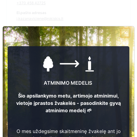
+370 458 42725
El.pašto adresas
j.kazanaviciene@rokiskis.lt
Žiūrėti kapinių žemėlapyje
Šiose kapinėse suskaitmeninta kapų:
91
Ieškoti šiose kapinėse palaidotų asmenų
ATMINIMO MEDELIS
Šio apsilankymo metu, artimojo atminimui,
vietoje įprastos žvakelės - pasodinkite gyvą
Informacija prieinama per:
atminimo medelį 🌱
Rokiškio rajono savivaldybės administracija, Kazliškio
seniūnija
O mes uždegsime skaitmeninę žvakelę ant jo