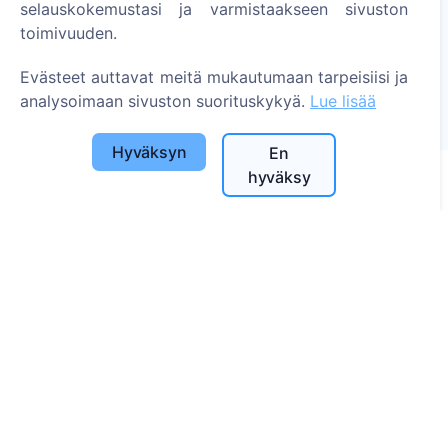
selauskokemustasi ja varmistaakseen sivuston
Sytytä digitaalinen kynttilä - istuta puu!
toimivuuden.
Lue lisää
Evästeet auttavat meitä mukautumaan tarpeisiisi ja
Istutetut puut
analysoimaan sivuston suorituskykyä.
Lue lisää
1395
Hyväksyn
En
hyväksy
Tietoa
Tietoa CEMETY:stä
Usein kysytyt kysymykset
Blogi
Kuntaluettelo ja käyttäjät
Tietosuojakäytäntö
Maksukäytäntö
Evästeasetukset