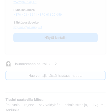
www.pakruojis.lt
Puhelinnumero
+370 421 43641 +370 618 20 059
Sähköpostiosoite
lygumai@pakruojis.lt
Näytä kartalla
Hautausmaan hautaluku:
2
Hae vainajia tästä hautausmaasta
Tiedot saatavilla kiitos:
Pakruojo rajono savivaldybės administracija, Lygumų
seniūnija