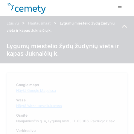
>
>
Etusivu
Hautausmaat
Lygumų miestelio žydų žudynių
vieta ir kapas Juknaičių k.
Lygumų miestelio žydų žudynių vieta ir
kapas Juknaičių k.
Google maps
Näytä Google Mapsissa
Waze
Näytä Waze-sovelluksessa
Osoite
Naujamiesčio g. 4, Lygumų mstl., LT-83306, Pakruojo r. sav.
Verkkosivu