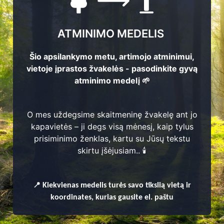
ATMINIMO MEDELIS
Šio apsilankymo metu, artimojo atminimui,
vietoje įprastos žvakelės - pasodinkite gyvą
atminimo medelį 🌱
O mes uždegsime skaitmeninę žvakelę ant jo
kapavietės – ji degs visą mėnesį, kaip tylus
prisiminimo ženklas, kartu su Jūsų tekstu
enų
skirtu įšėjusiam.. 🕯️
📍
Kiekvienas
medelis turės savo tikslią vietą ir
koordinates, kurias gausite el. paštu
eniūnija