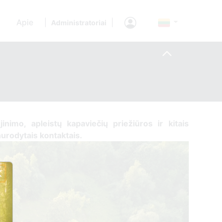
Apie
|
|
Administratoriai
jinimo, apleistų kapaviečių priežiūros ir kitais
nurodytais kontaktais.