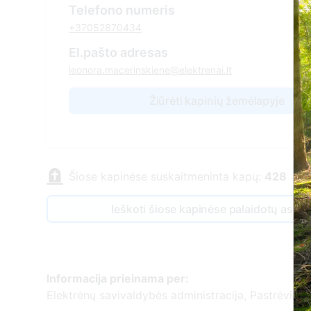
Telefono numeris
+37052870434
El.pašto adresas
leonora.macerinskiene@elektrenai.lt
Žiūrėti kapinių žemėlapyje
Šiose kapinėse suskaitmeninta kapų:
428
Ieškoti šiose kapinėse palaidotų asm
Informacija prieinama per:
Elektrėnų savivaldybės administracija, Pastrėvio s