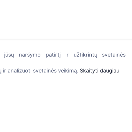
jūsų naršymo patirtį ir užtikrintų svetainės
kutę - pasodinkite medį!
 ir analizuoti svetainės veikimą.
Skaityti daugiau
Paslaugos
Kontaktai
UAB "Kapinių valdym
Atminimo medelis
sprendimai", 304241
QR atminimo ženkliukas
+370 612 08926 