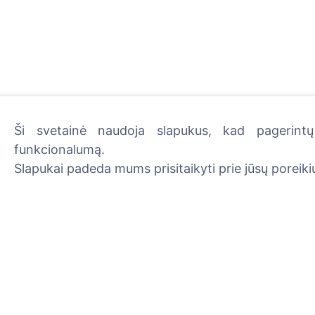
Ši svetainė naudoja slapukus, kad pagerintų 
funkcionalumą.
Uždekite skaitmeninę žva
Slapukai padeda mums prisitaikyti prie jūsų poreikių
Skaityti daugiau
Informacija
Paieška
Apie CEMETY
Velionių paieška
D.U.K.
Kapinių paieška