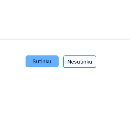
Sutinku
Nesutinku
Pasodinta medžių
1393
o
197
(I-V