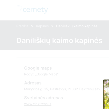
>
>
Pradžia
Kapinės
Daniliškių kaimo kapinės
Daniliškių kaimo kapinės
Google maps
Rodyti „Google Maps“
Adresas
Mokyklos g. 15, Pastrėvys, 21332 Elektrėnų sav.
Svetainės adresas
www.elektrenai.lt