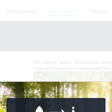
Velionių paieška
Kapinių paieška
Paslaugos
Dėl leidimų laidoti, informacijos atnau
susijusiais klausimais kreiptis aukščiau 