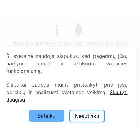
Uždekite skaitmeninę žvakutę - pasodinkite medį!
Skaityti daugiau
Ši svetainė naudoja slapukus, kad pagerintų jūsų
Pasodinta medžių
naršymo patirtį ir užtikrintų svetainės
funkcionalumą.
1393
Slapukai padeda mums prisitaikyti prie jūsų
poreikių ir analizuoti svetainės veikimą.
Skaityti
daugiau
Informacija
Apie CEMETY
Sutinku
Nesutinku
D.U.K.
Straipsniai