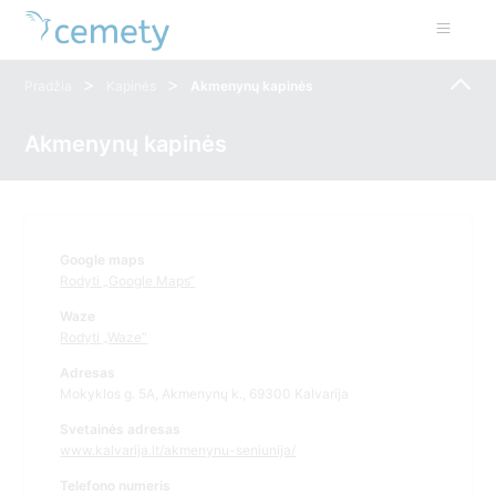
>
>
Pradžia
Kapinės
Akmenynų kapinės
Akmenynų kapinės
Google maps
Rodyti „Google Maps“
Waze
Rodyti „Waze“
Adresas
Mokyklos g. 5A, Akmenynų k., 69300 Kalvarija
Svetainės adresas
www.kalvarija.lt/akmenynu-seniunija/
Telefono numeris