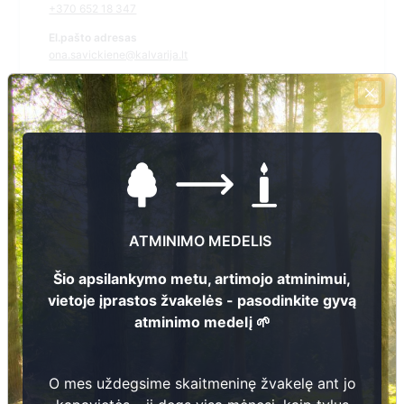
+370 652 18 347
El.pašto adresas
ona.savickiene@kalvarija.lt
Žiūrėti kapinių žemėlapyje
Šiose kapinėse suskaitmeninta kapų:
114
Ieškoti šiose kapinėse palaidotų asmenų
ATMINIMO MEDELIS
Šio apsilankymo metu, artimojo atminimui,
vietoje įprastos žvakelės - pasodinkite gyvą
Informacija prieinama per:
atminimo medelį 🌱
Kalvarijos savivaldybės administracija, Akmenynų seniūnija
O mes uždegsime skaitmeninę žvakelę ant jo