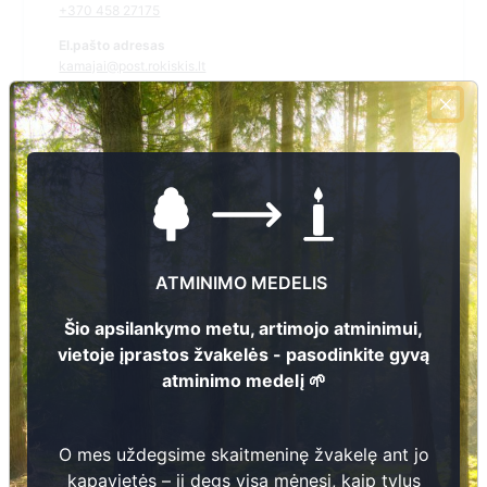
+370 458 27175
El.pašto adresas
kamajai@post.rokiskis.lt
Žiūrėti kapinių žemėlapyje
Šiose kapinėse suskaitmeninta kapų:
1
Ieškoti šiose kapinėse palaidotų asmenų
ATMINIMO MEDELIS
Šio apsilankymo metu, artimojo atminimui,
vietoje įprastos žvakelės - pasodinkite gyvą
atminimo medelį 🌱
Informacija prieinama per:
Rokiškio rajono savivaldybės administracija, Kamajų seniūnija
O mes uždegsime skaitmeninę žvakelę ant jo
kapavietės – ji degs visą mėnesį, kaip tylus