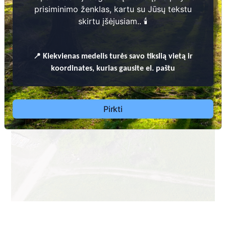
prisiminimo ženklas, kartu su Jūsų tekstu
skirtu įšėjusiam.. 🕯️
📍
Kiekvienas
medelis turės savo tikslią vietą ir
koordinates, kurias gausite el. paštu
Pirkti