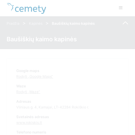
>
>
Pradžia
Kapinės
Baušiškių kaimo kapinės
Baušiškių kaimo kapinės
Google maps
Rodyti „Google Maps“
Waze
Rodyti „Waze“
Adresas
Vilniaus g. 4, Kamajai, LT-42284 Rokiškio r.
Svetainės adresas
www.rokiskis.lt
Telefono numeris