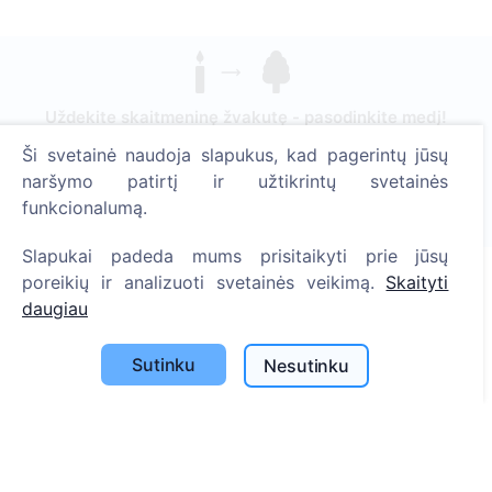
Uždekite skaitmeninę žvakutę - pasodinkite medį!
Skaityti daugiau
Ši svetainė naudoja slapukus, kad pagerintų jūsų
naršymo patirtį ir užtikrintų svetainės
Pasodinta medžių
funkcionalumą.
1390
Slapukai padeda mums prisitaikyti prie jūsų
poreikių ir analizuoti svetainės veikimą.
Skaityti
daugiau
Informacija
Apie CEMETY
Sutinku
Nesutinku
D.U.K.
Straipsniai
Savivaldybių sąrašas