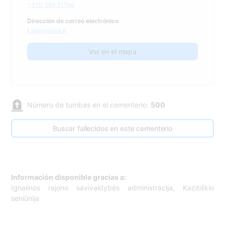
+370 386 41746
Dirección de correo electrónico
ks@ignalina.lt
Ver en el mapa
Número de tumbas en el cementerio:
500
Buscar fallecidos en este cementerio
Información disponible gracias a:
Ignalinos rajono savivaldybės administracija, Kazitiškio
seniūnija