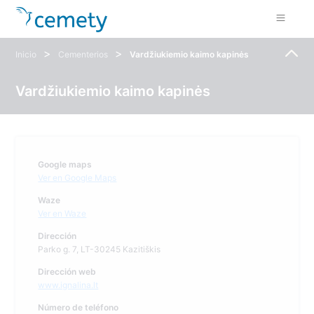
>
>
Inicio
Cementerios
Vardžiukiemio kaimo kapinės
Vardžiukiemio kaimo kapinės
Google maps
Ver en Google Maps
Waze
Ver en Waze
Dirección
Parko g. 7, LT-30245 Kazitiškis
Dirección web
www.ignalina.lt
Número de teléfono