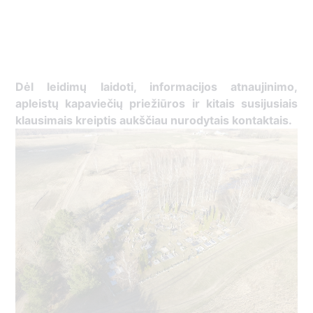
Dėl leidimų laidoti, ​informacijos atnaujinimo,
apleistų kapaviečių priežiūros ir kitais susijusiais
klausimais kreiptis ​aukščiau nurodytais kontaktais.