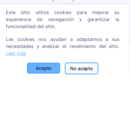
Enciende una vela digital - planta un árbol!
Este sitio utiliza cookies para mejorar su
Leer más
experiencia de navegación y garantizar la
funcionalidad del sitio.
Árboles plantados
1391
Las cookies nos ayudan a adaptarnos a sus
necesidades y analizar el rendimiento del sitio.
Leer más
Información
Acepto
No acepto
Acerca de CEMETY
Preguntas frecuentes
Blog
Lista de municipios y usuarios
Política de privacidad
Política de pagos
Configuración de cookies