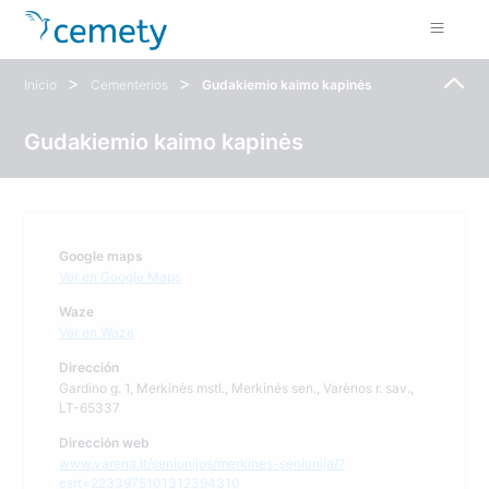
>
>
Inicio
Cementerios
Gudakiemio kaimo kapinės
Gudakiemio kaimo kapinės
Google maps
Ver en Google Maps
Waze
Ver en Waze
Dirección
Gardino g. 1, Merkinės mstl., Merkinės sen., Varėnos r. sav.,
LT-65337
Dirección web
www.varena.lt/seniunijos/merkines-seniunija/?
csrt=2233975101312394310