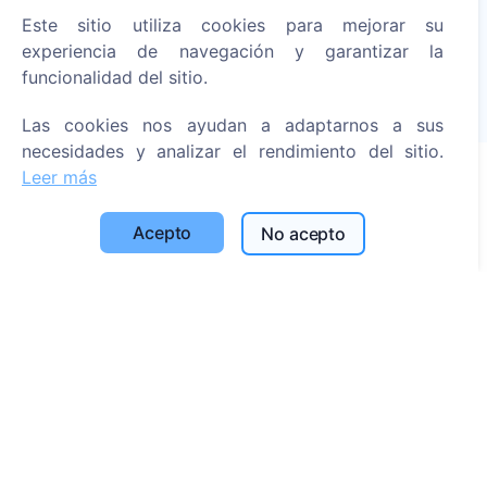
Enciende una vela digital - planta un árbol!
Este sitio utiliza cookies para mejorar su
Leer más
experiencia de navegación y garantizar la
funcionalidad del sitio.
Árboles plantados
1394
Las cookies nos ayudan a adaptarnos a sus
necesidades y analizar el rendimiento del sitio.
Leer más
Información
Acepto
No acepto
Acerca de CEMETY
Preguntas frecuentes
Blog
Lista de municipios y usuarios
Política de privacidad
Política de pagos
Configuración de cookies