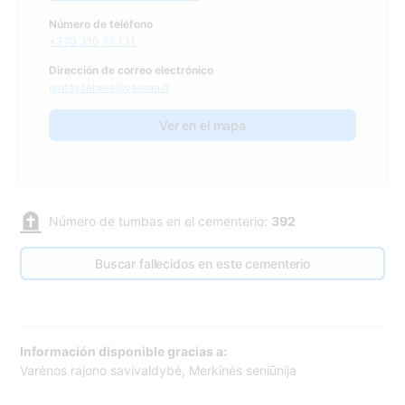
Número de teléfono
+370 310 57 131
Dirección de correo electrónico
gintas.tebera@varena.lt
Ver en el mapa
Número de tumbas en el cementerio:
392
Buscar fallecidos en este cementerio
Información disponible gracias a:
Varėnos rajono savivaldybė, Merkinės seniūnija