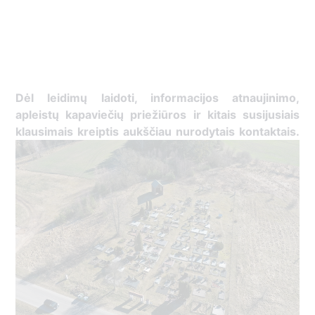
Dėl leidimų laidoti, ​informacijos atnaujinimo,
apleistų kapaviečių priežiūros ir kitais susijusiais
klausimais kreiptis ​aukščiau nurodytais kontaktais.