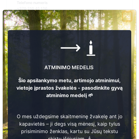
Telefono numeris
+370 310 45 136
El.pašto adresas
dainius.junevicius@varena.lt
Žiūrėti kapinių žemėlapyje
ATMINIMO MEDELIS
Šiose kapinėse suskaitmeninta kapų:
110
Šio apsilankymo metu, artimojo atminimui,
Ieškoti šiose kapinėse palaidotų asmenų
vietoje įprastos žvakelės - pasodinkite gyvą
atminimo medelį 🌱
Informacija prieinama per:
O mes uždegsime skaitmeninę žvakelę ant jo
Varėnos rajono savivaldybė, Jakėnų seniūnija
kapavietės – ji degs visą mėnesį, kaip tylus
prisiminimo ženklas, kartu su Jūsų tekstu
skirtu įšėjusiam.. 🕯️