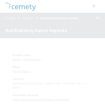
>
>
Pradžia
Kapinės
Aukštakalnių kaimo kapinės
Aukštakalnių kaimo kapinės
Google maps
Rodyti „Google Maps“
Waze
Rodyti „Waze“
Adresas
Mokyklos g. 27, Žilinų k., Jakėnų sen., Varėnos r. sav., LT-
65417
Svetainės adresas
www.varena.lt/seniunijos/jakenu-seniunija/