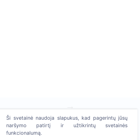
Ši svetainė naudoja slapukus, kad pagerintų jūsų
Uždekite skaitmeninę žvakutę - pasodinkite medį!
naršymo patirtį ir užtikrintų svetainės
Skaityti daugiau
funkcionalumą.
Pasodinta medžių