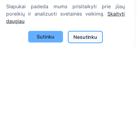
Slapukai padeda mums prisitaikyti prie jūsų
1390
poreikių ir analizuoti svetainės veikimą.
Skaityti
daugiau
Informacija
Sutinku
Nesutinku
Apie CEMETY
D.U.K.
Straipsniai
Savivaldybių sąrašas
Privatumo politika
Mokėjimų politika
ES projektai
Slapukų nustatymai
Paieška