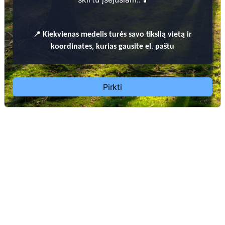
📍
Kiekvienas
medelis turės savo tikslią vietą ir
koordinates, kurias gausite el. paštu
Dėl leidimų laidoti, ​informacijos atnaujinimo,
apleistų kapaviečių priežiūros ir kitais susijusiais
klausimais kreiptis ​aukščiau nurodytais kontaktais.
Pirkti