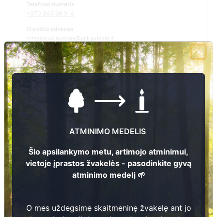
Telefono numeris
+370 342 66 014
El.pašto adresas
romas.kuciauskas@vilkaviskis.lt
Žiūrėti kapinių žemėlapyje
Šiose kapinėse suskaitmeninta kapų:
1120
ATMINIMO MEDELIS
Ieškoti šiose kapinėse palaidotų asmenų
Šio apsilankymo metu, artimojo atminimui,
vietoje įprastos žvakelės - pasodinkite gyvą
atminimo medelį 🌱
Informacija prieinama per:
Vilkaviškio rajono savivaldybės administracija, Gižų seniūnija
O mes uždegsime skaitmeninę žvakelę ant jo