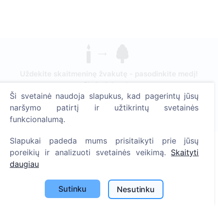
Uždekite skaitmeninę žvakutę - pasodinkite medį!
Skaityti daugiau
Ši svetainė naudoja slapukus, kad pagerintų jūsų
Pasodinta medžių
naršymo patirtį ir užtikrintų svetainės
1393
funkcionalumą.
Slapukai padeda mums prisitaikyti prie jūsų
poreikių ir analizuoti svetainės veikimą.
Skaityti
Informacija
daugiau
Apie CEMETY
Sutinku
Nesutinku
D.U.K.
Straipsniai