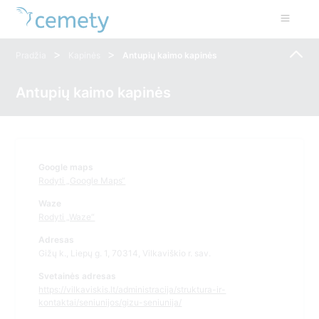
>
>
Pradžia
Kapinės
Antupių kaimo kapinės
Antupių kaimo kapinės
Google maps
Rodyti „Google Maps“
Waze
Rodyti „Waze“
Adresas
Gižų k., Liepų g. 1, 70314, Vilkaviškio r. sav.
Svetainės adresas
https://vilkaviskis.lt/administracija/struktura-ir-
kontaktai/seniunijos/gizu-seniunija/