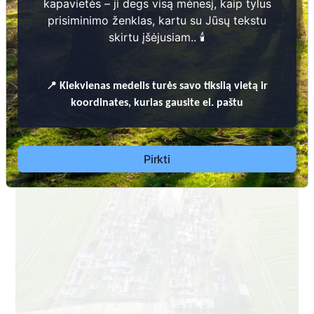
kapavietės – ji degs visą mėnesį, kaip tylus
prisiminimo ženklas, kartu su Jūsų tekstu
skirtu įšėjusiam.. 🕯️
📍
Kiekvienas
medelis turės savo tikslią vietą ir
Dėl leidimų laidoti, ​informacijos atnaujinimo,
koordinates, kurias gausite el. paštu
apleistų kapaviečių priežiūros ir kitais susijusiais
klausimais kreiptis ​aukščiau nurodytais kontaktais.
Pirkti