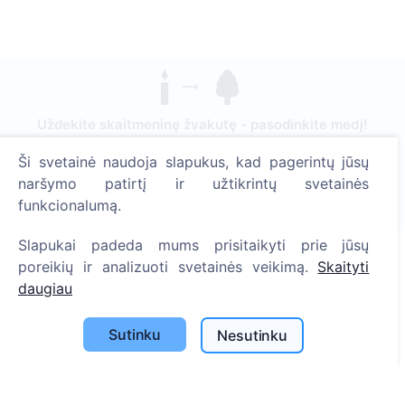
Uždekite skaitmeninę žvakutę - pasodinkite medį!
Skaityti daugiau
Ši svetainė naudoja slapukus, kad pagerintų jūsų
Pasodinta medžių
naršymo patirtį ir užtikrintų svetainės
funkcionalumą.
1395
Slapukai padeda mums prisitaikyti prie jūsų
poreikių ir analizuoti svetainės veikimą.
Skaityti
daugiau
Informacija
Apie CEMETY
Sutinku
Nesutinku
D.U.K.
Straipsniai