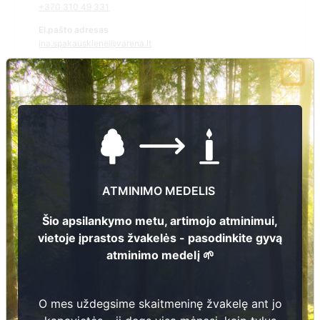
+370 310 49 331
El.pašto adresas
ina.spakauskiene@varena.lt
Žiūrėti kapinių žemėlapyje
Šiose kapinėse suskaitmeninta kapų:
76
Ieškoti šiose kapinėse palaidotų asmenų
ATMINIMO MEDELIS
Šio apsilankymo metu, artimojo atminimui,
vietoje įprastos žvakelės - pasodinkite gyvą
Informacija prieinama per:
atminimo medelį 🌱
Varėnos rajono savivaldybė, Kaniavos seniūnija
O mes uždegsime skaitmeninę žvakelę ant jo