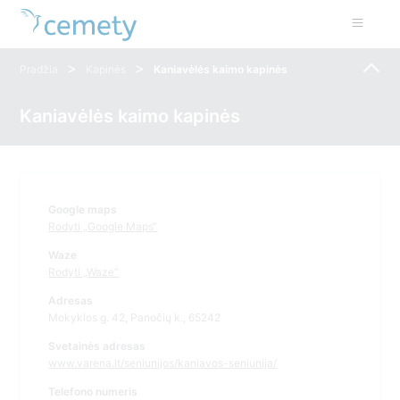
>
>
Pradžia
Kapinės
Kaniavėlės kaimo kapinės
Kaniavėlės kaimo kapinės
Google maps
Rodyti „Google Maps“
Waze
Rodyti „Waze“
Adresas
Mokyklos g. 42, Panočių k., 65242
Svetainės adresas
www.varena.lt/seniunijos/kaniavos-seniunija/
Telefono numeris