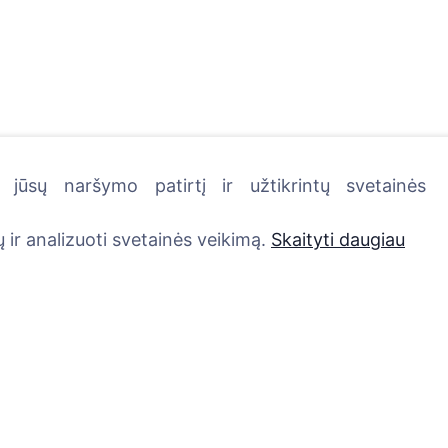
jūsų naršymo patirtį ir užtikrintų svetainės
kutę - pasodinkite medį!
 ir analizuoti svetainės veikimą.
Skaityti daugiau
Paslaugos
Kontaktai
UAB "Kapinių valdym
Atminimo medelis
sprendimai", 304241
QR atminimo ženkliukas
+370 612 08926 