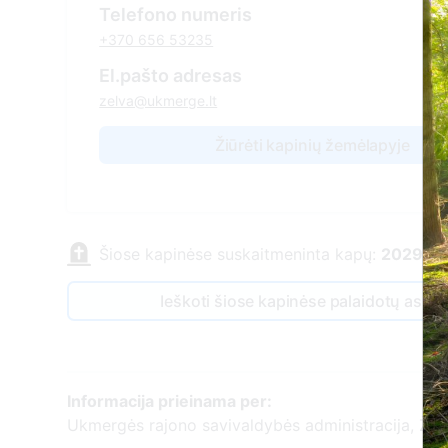
Telefono numeris
+370 656 53235
El.pašto adresas
zelva@ukmerge.lt
Žiūrėti kapinių žemėlapyje
Šiose kapinėse suskaitmeninta kapų:
2029
Ieškoti šiose kapinėse palaidotų asm
Informacija prieinama per:
Ukmergės rajono savivaldybės administracija, Želv