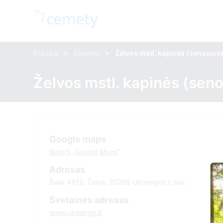
>
>
Pradžia
Kapinės
Želvos mstl. kapinės (senosios
Želvos mstl. kapinės (seno
Google maps
Rodyti „Google Maps“
Adresas
Šalia 4812, Želva, 20208 Ukmergės r. sav.
Svetainės adresas
www.ukmerge.lt