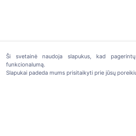
Ši svetainė naudoja slapukus, kad pagerintų 
funkcionalumą.
Uždekite skaitmeninę žva
Slapukai padeda mums prisitaikyti prie jūsų poreikių
Skaityti daugiau
Informacija
Paieška
Apie CEMETY
Velionių paieška
D.U.K.
Kapinių paieška