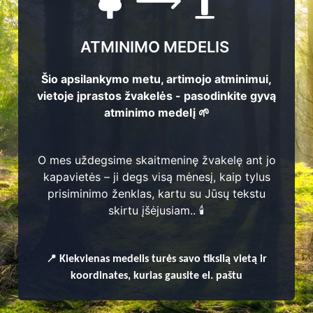
ATMINIMO MEDELIS
Šio apsilankymo metu, artimojo atminimui,
vietoje įprastos žvakelės - pasodinkite gyvą
atminimo medelį 🌱
O mes uždegsime skaitmeninę žvakelę ant jo
kapavietės – ji degs visą mėnesį, kaip tylus
prisiminimo ženklas, kartu su Jūsų tekstu
enų
skirtu įšėjusiam.. 🕯️
📍
Kiekvienas
medelis turės savo tikslią vietą ir
koordinates, kurias gausite el. paštu
os seniūnija