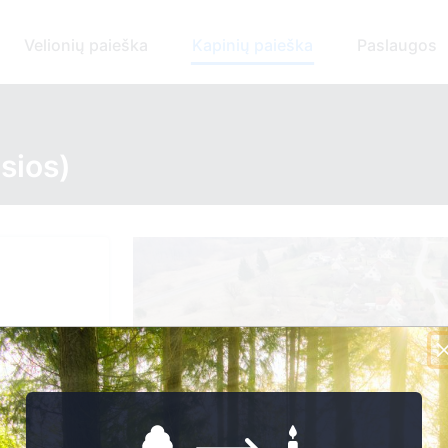
Velionių paieška
Kapinių paieška
Paslaugos
)
sios)