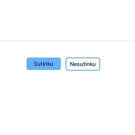
Sutinku
Nesutinku
Pasodinta medžių
1393
o
197
(I-V