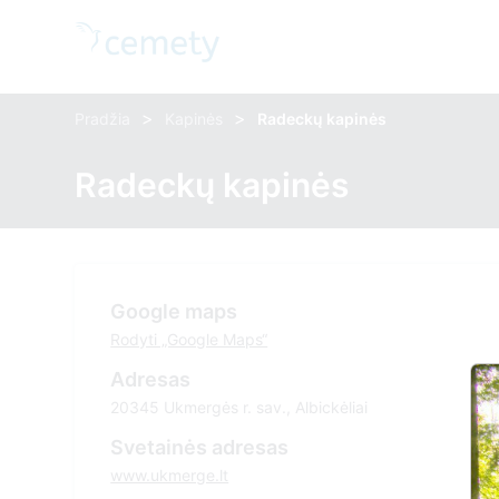
>
>
Pradžia
Kapinės
Radeckų kapinės
Radeckų kapinės
Google maps
Rodyti „Google Maps“
Adresas
20345 Ukmergės r. sav., Albickėliai
Svetainės adresas
www.ukmerge.lt