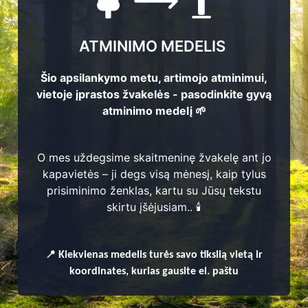
ATMINIMO MEDELIS
Šio apsilankymo metu, artimojo atminimui,
vietoje įprastos žvakelės - pasodinkite gyvą
atminimo medelį 🌱
O mes uždegsime skaitmeninę žvakelę ant jo
kapavietės – ji degs visą mėnesį, kaip tylus
prisiminimo ženklas, kartu su Jūsų tekstu
enų
skirtu įšėjusiam.. 🕯️
📍
Kiekvienas
medelis turės savo tikslią vietą ir
koordinates, kurias gausite el. paštu
ėnų seniūnija