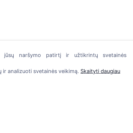
jūsų naršymo patirtį ir užtikrintų svetainės
kutę - pasodinkite medį!
 ir analizuoti svetainės veikimą.
Skaityti daugiau
Paslaugos
Kontaktai
UAB "Kapinių valdym
Atminimo medelis
sprendimai", 304241
QR atminimo ženkliukas
+370 612 08926 