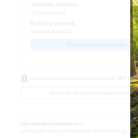
Telefono numeris
+370 340 45293
El.pašto adresas
taujenai@ukmerge.lt
Žiūrėti kapinių žemėlapyje
Šiose kapinėse suskaitmeninta kapų:
193
Ieškoti šiose kapinėse palaidotų asm
Informacija prieinama per:
Ukmergės rajono savivaldybės administracija, Tauj