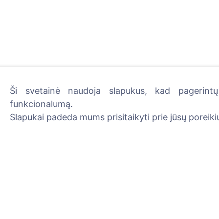
Ši svetainė naudoja slapukus, kad pagerintų 
funkcionalumą.
Uždekite skaitmeninę žva
Slapukai padeda mums prisitaikyti prie jūsų poreikių
Skaityti daugiau
Informacija
Paieška
Apie CEMETY
Velionių paieška
D.U.K.
Kapinių paieška