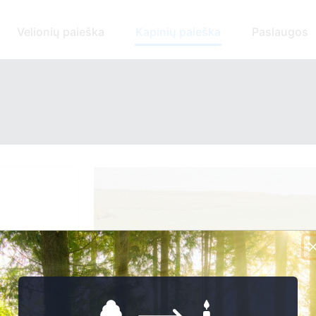
Velionių paieška
Kapinių paieška
Paslaugos