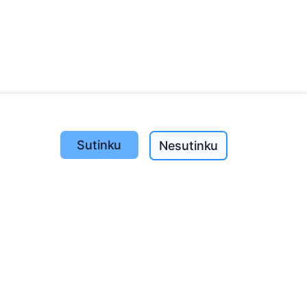
Sutinku
Nesutinku
Pasodinta medžių
1393
o
197
(I-V