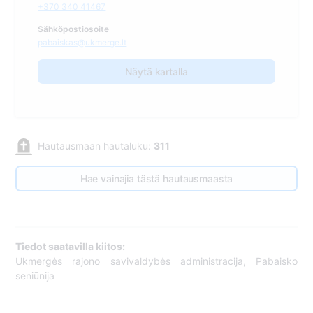
+370 340 41467
Sähköpostiosoite
pabaiskas@ukmerge.lt
Näytä kartalla
Hautausmaan hautaluku:
311
Hae vainajia tästä hautausmaasta
Tiedot saatavilla kiitos:
Ukmergės rajono savivaldybės administracija, Pabaisko
seniūnija