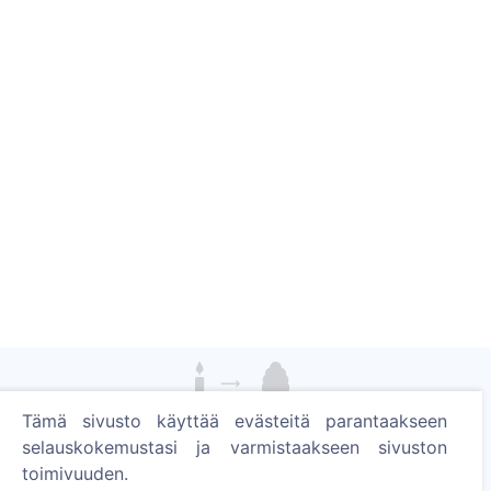
Tämä sivusto käyttää evästeitä parantaakseen
Sytytä digitaalinen kynttilä - istuta puu!
selauskokemustasi ja varmistaakseen sivuston
Lue lisää
toimivuuden.