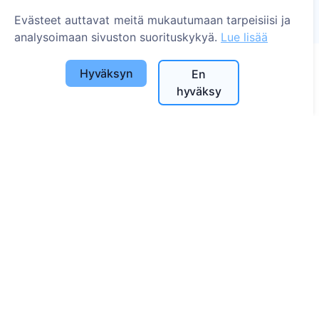
Istutetut puut
Evästeet auttavat meitä mukautumaan tarpeisiisi ja
1396
analysoimaan sivuston suorituskykyä.
Lue lisää
Hyväksyn
En
Tietoa
hyväksy
Tietoa CEMETY:stä
Usein kysytyt kysymykset
Blogi
Kuntaluettelo ja käyttäjät
Tietosuojakäytäntö
Maksukäytäntö
Evästeasetukset
Haku
Etsi vainajia