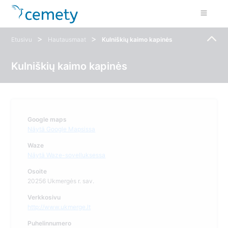
>
>
Etusivu
Hautausmaat
Kulniškių kaimo kapinės
Kulniškių kaimo kapinės
Google maps
Näytä Google Mapsissa
Waze
Näytä Waze-sovelluksessa
Osoite
20256 Ukmergės r. sav.
Verkkosivu
http://www.ukmerge.lt
Puhelinnumero