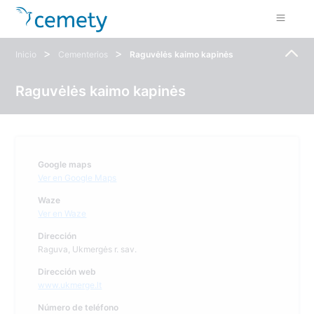
>
>
Inicio
Cementerios
Raguvėlės kaimo kapinės
Raguvėlės kaimo kapinės
Google maps
Ver en Google Maps
Waze
Ver en Waze
Dirección
Raguva, Ukmergės r. sav.
Dirección web
www.ukmerge.lt
Número de teléfono