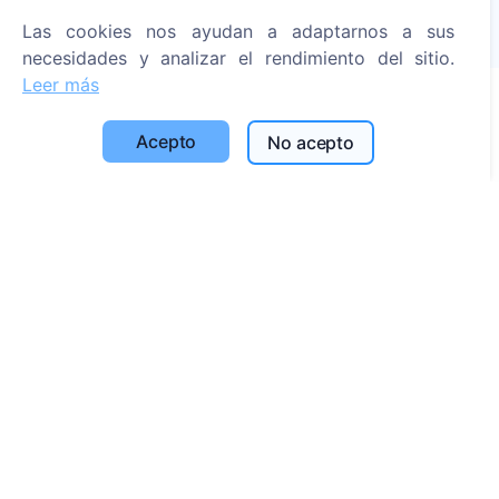
Árboles plantados
Las cookies nos ayudan a adaptarnos a sus
1393
necesidades y analizar el rendimiento del sitio.
Leer más
Información
Acepto
No acepto
Acerca de CEMETY
Preguntas frecuentes
Blog
Lista de municipios y usuarios
Política de privacidad
Política de pagos
Configuración de cookies
Búsqueda
Buscar fallecidos