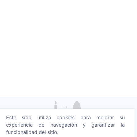
Este sitio utiliza cookies para mejorar su
Enciende una vela digital - planta un árbol!
experiencia de navegación y garantizar la
Leer más
funcionalidad del sitio.