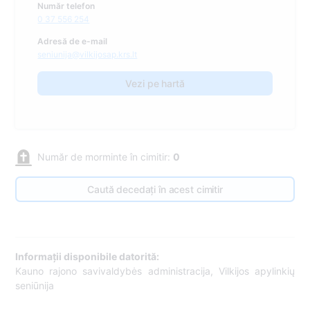
Număr telefon
0 37 556 254
Adresă de e-mail
seniunija@vilkijosap.krs.lt
Vezi pe hartă
Număr de morminte în cimitir:
0
Caută decedați în acest cimitir
Informații disponibile datorită:
Kauno rajono savivaldybės administracija, Vilkijos apylinkių
seniūnija