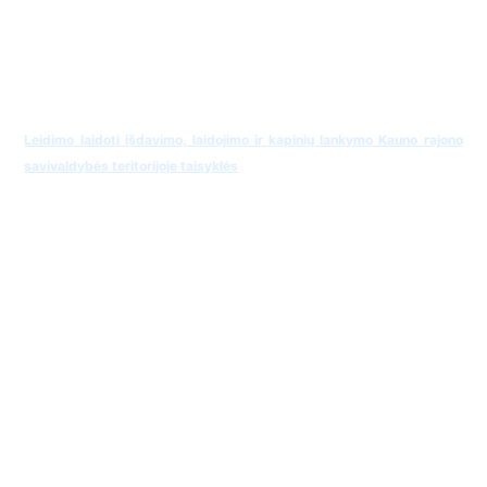
Leidimo laidoti išdavimo, laidojimo ir kapinių lankymo Kauno rajono
savivaldybės teritorijoje taisyklės