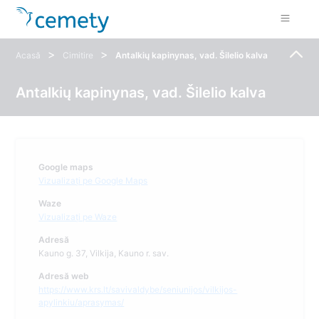
>
>
Acasă
Cimitire
Antalkių kapinynas, vad. Šilelio kalva
Antalkių kapinynas, vad. Šilelio kalva
Google maps
Vizualizați pe Google Maps
Waze
Vizualizați pe Waze
Adresă
Kauno g. 37, Vilkija, Kauno r. sav.
Adresă web
https://www.krs.lt/savivaldybe/seniunijos/vilkijos-
apylinkiu/aprasymas/