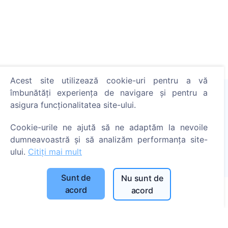
Acest site utilizează cookie-uri pentru a vă
îmbunătăți experiența de navigare și pentru a
asigura funcționalitatea site-ului.
Aprinde o lumânare digitală - plantează un copac!
Cookie-urile ne ajută să ne adaptăm la nevoile
Citește mai mult
dumneavoastră și să analizăm performanța site-
Copaci plantați
ului.
Citiți mai mult
1394
Sunt de
Nu sunt de
acord
acord
Informații