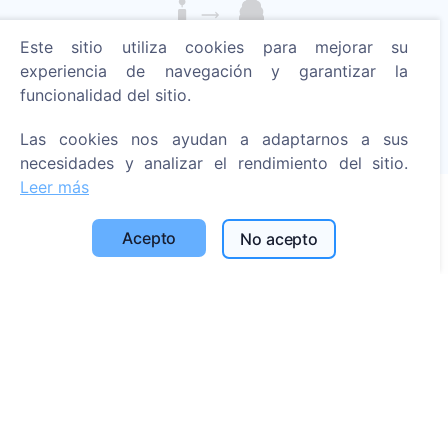
Este sitio utiliza cookies para mejorar su
Enciende una vela digital - planta un árbol!
experiencia de navegación y garantizar la
Leer más
funcionalidad del sitio.
Árboles plantados
Las cookies nos ayudan a adaptarnos a sus
1390
necesidades y analizar el rendimiento del sitio.
Leer más
Acepto
Información
No acepto
Acerca de CEMETY
Preguntas frecuentes
Blog
Lista de municipios y usuarios
Política de privacidad
Política de pagos