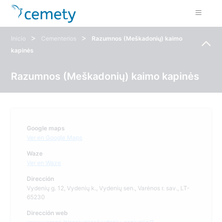
>
>
Inicio
Cementerios
Razumnos (Meškadonių) kaimo
kapinės
Razumnos (Meškadonių) kaimo kapinės
Google maps
Ver en Google Maps
Waze
Ver en Waze
Dirección
Vydenių g. 12, Vydenių k., Vydenių sen., Varėnos r. sav., LT-
65230
Dirección web