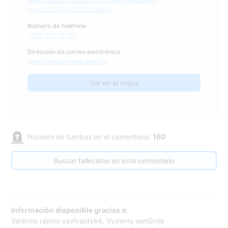
www.varena.lt/seniunijos/vydeniu-seniunija/?
csrt=2233975101312394310
Número de teléfono
+370 310 31 157
Dirección de correo electrónico
gene.ramaskiene@varena.lt
Ver en el mapa
Número de tumbas en el cementerio:
160
Buscar fallecidos en este cementerio
Información disponible gracias a:
Varėnos rajono savivaldybė, Vydenių seniūnija