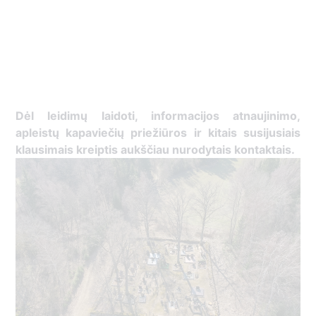
Dėl leidimų laidoti, ​informacijos atnaujinimo,
apleistų kapaviečių priežiūros ir kitais susijusiais
klausimais kreiptis ​aukščiau nurodytais kontaktais.