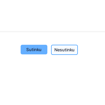
Sutinku
Nesutinku
Pasodinta medžių
1393
o
197
(I-V