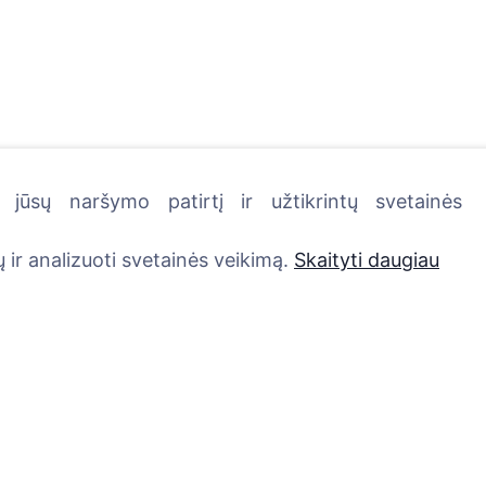
jūsų naršymo patirtį ir užtikrintų svetainės
kutę - pasodinkite medį!
 ir analizuoti svetainės veikimą.
Skaityti daugiau
Paslaugos
Kontaktai
UAB "Kapinių valdym
Atminimo medelis
sprendimai", 304241
QR atminimo ženkliukas
+370 612 08926 