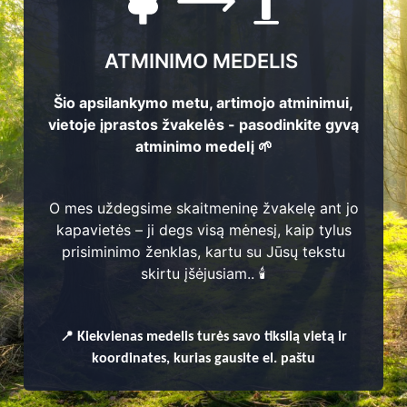
ATMINIMO MEDELIS
Šio apsilankymo metu, artimojo atminimui,
vietoje įprastos žvakelės - pasodinkite gyvą
atminimo medelį 🌱
O mes uždegsime skaitmeninę žvakelę ant jo
kapavietės – ji degs visą mėnesį, kaip tylus
prisiminimo ženklas, kartu su Jūsų tekstu
enų
skirtu įšėjusiam.. 🕯️
📍
Kiekvienas
medelis turės savo tikslią vietą ir
koordinates, kurias gausite el. paštu