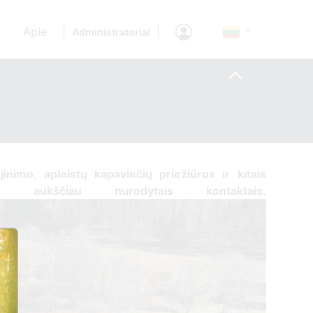
Apie
|
|
Administratoriai
ujinimo, apleistų kapaviečių priežiūros ir kitais
tis ​aukščiau nurodytais kontaktais.