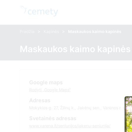
>
>
Pradžia
Kapinės
Maskaukos kaimo kapinės
Maskaukos kaimo kapinės
Google maps
Rodyti „Google Maps“
Adresas
Mokyklos g. 27, Žilinų k., Jakėnų sen., Varėnos r. sav
Svetainės adresas
www.varena.lt/seniunijos/jakenu-seniunija/