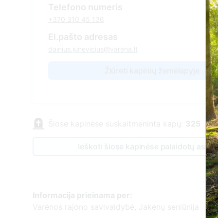
Telefono numeris
+370 310 45 136
El.pašto adresas
dainius.junevicius@varena.lt
Žiūrėti kapinių žemėlapyje
Šiose kapinėse suskaitmeninta kapų:
325
Ieškoti šiose kapinėse palaidotų asm
Informacija prieinama per:
Varėnos rajono savivaldybė, Jakėnų seniūnija