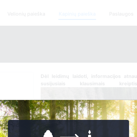
Velionių paieška
Kapinių paieška
Paslaugos
Dėl leidimų laidoti, ​informacijos atna
susijusiais klausimais kreip
., LT-65417