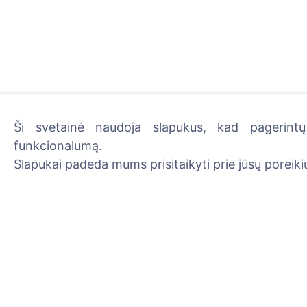
Ši svetainė naudoja slapukus, kad pagerintų 
funkcionalumą.
Uždekite skaitmeninę žva
Slapukai padeda mums prisitaikyti prie jūsų poreikių
Skaityti daugiau
Informacija
Paieška
Apie CEMETY
Velionių paieška
D.U.K.
Kapinių paieška