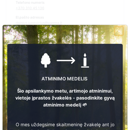
Telefono numeris
+370 310 45 136
El.pašto adresas
dainius.junevicius@varena.lt
Žiūrėti kapinių žemėlapyje
Šiose kapinėse suskaitmeninta kapų:
34
ATMINIMO MEDELIS
Ieškoti šiose kapinėse palaidotų asmenų
Šio apsilankymo metu, artimojo atminimui,
vietoje įprastos žvakelės - pasodinkite gyvą
atminimo medelį 🌱
Informacija prieinama per:
Varėnos rajono savivaldybė, Jakėnų seniūnija
O mes uždegsime skaitmeninę žvakelę ant jo