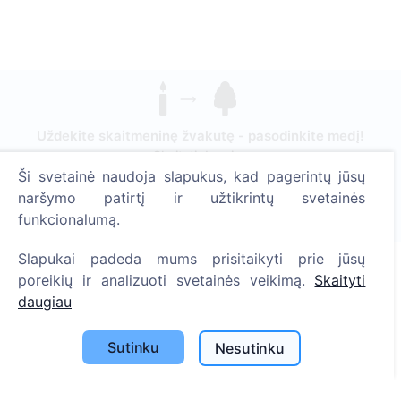
Uždekite skaitmeninę žvakutę - pasodinkite medį!
Skaityti daugiau
Ši svetainė naudoja slapukus, kad pagerintų jūsų
Pasodinta medžių
naršymo patirtį ir užtikrintų svetainės
1394
funkcionalumą.
Slapukai padeda mums prisitaikyti prie jūsų
poreikių ir analizuoti svetainės veikimą.
Skaityti
Informacija
daugiau
Apie CEMETY
Sutinku
Nesutinku
D.U.K.
Straipsniai