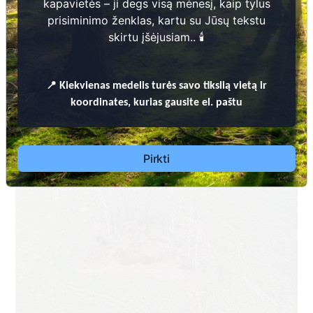
kapavietės – ji degs visą mėnesį, kaip tylus
prisiminimo ženklas, kartu su Jūsų tekstu
skirtu įšėjusiam.. 🕯️
📍
Kiekvienas
medelis turės savo tikslią vietą ir
Dėl leidimų laidoti, ​informacijos atnaujinimo,
koordinates, kurias gausite el. paštu
apleistų kapaviečių priežiūros ir kitais susijusiais
klausimais kreiptis ​aukščiau nurodytais kontaktais.
Pirkti