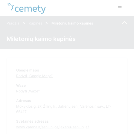
>
>
Pradžia
Kapinės
Miletonių kaimo kapinės
Miletonių kaimo kapinės
Google maps
Rodyti „Google Maps“
Waze
Rodyti „Waze“
Adresas
Mokyklos g. 27, Žilinų k., Jakėnų sen., Varėnos r. sav., LT-
65417
Svetainės adresas
www.varena.lt/seniunijos/jakenu-seniunija/