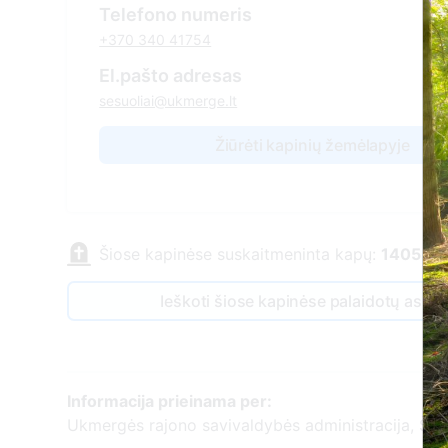
Telefono numeris
+370 340 41754
El.pašto adresas
sesuoliai@ukmerge.lt
Žiūrėti kapinių žemėlapyje
Šiose kapinėse suskaitmeninta kapų:
1405
Ieškoti šiose kapinėse palaidotų asm
Informacija prieinama per:
Ukmergės rajono savivaldybės administracija, Šešu