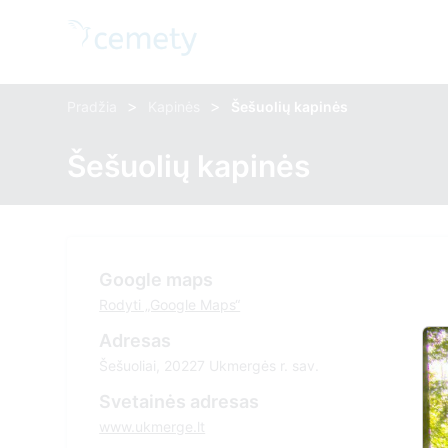
>
>
Pradžia
Kapinės
Šešuolių kapinės
Šešuolių kapinės
Google maps
Rodyti „Google Maps“
Adresas
Šešuoliai, 20227 Ukmergės r. sav.
Svetainės adresas
www.ukmerge.lt