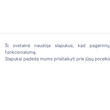
Ši svetainė naudoja slapukus, kad pagerintų 
funkcionalumą.
Uždekite skaitmeninę žva
Slapukai padeda mums prisitaikyti prie jūsų poreikių
Skaityti daugiau
Informacija
Paieška
Apie CEMETY
Velionių paieška
D.U.K.
Kapinių paieška