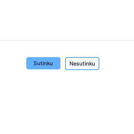
Sutinku
Nesutinku
Pasodinta medžių
1393
o
197
(I-V