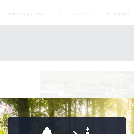
Velionių paieška
Kapinių paieška
Paslaugos