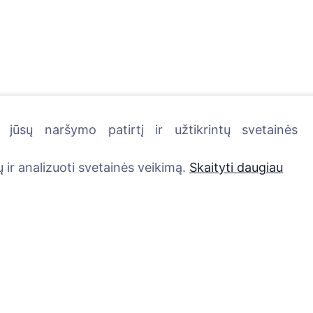
jūsų naršymo patirtį ir užtikrintų svetainės
kutę - pasodinkite medį!
 ir analizuoti svetainės veikimą.
Skaityti daugiau
Paslaugos
Kontaktai
UAB "Kapinių valdym
Atminimo medelis
sprendimai", 304241
QR atminimo ženkliukas
+370 612 08926 