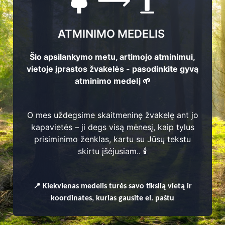
ATMINIMO MEDELIS
Šio apsilankymo metu, artimojo atminimui,
vietoje įprastos žvakelės - pasodinkite gyvą
atminimo medelį 🌱
O mes uždegsime skaitmeninę žvakelę ant jo
kapavietės – ji degs visą mėnesį, kaip tylus
prisiminimo ženklas, kartu su Jūsų tekstu
enų
skirtu įšėjusiam.. 🕯️
📍
Kiekvienas
medelis turės savo tikslią vietą ir
koordinates, kurias gausite el. paštu
olių seniūnija