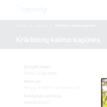
>
>
Pradžia
Kapinės
Krikštėnų kaimo kapinės
Krikštėnų kaimo kapinės
Google maps
Rodyti „Google Maps“
Adresas
Klevų g., Krikštėnai, Ukmergės r. sav.
Svetainės adresas
www.ukmerge.lt