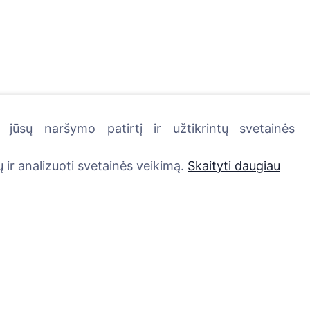
jūsų naršymo patirtį ir užtikrintų svetainės
kutę - pasodinkite medį!
 ir analizuoti svetainės veikimą.
Skaityti daugiau
Paslaugos
Kontaktai
UAB "Kapinių valdym
Atminimo medelis
sprendimai", 304241
QR atminimo ženkliukas
+370 612 08926 