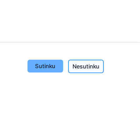
Sutinku
Nesutinku
Pasodinta medžių
1390
o
197
(I-V