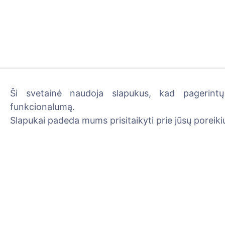
Ši svetainė naudoja slapukus, kad pagerintų 
funkcionalumą.
Uždekite skaitmeninę žva
Slapukai padeda mums prisitaikyti prie jūsų poreikių
Skaityti daugiau
Informacija
Paieška
Apie CEMETY
Velionių paieška
D.U.K.
Kapinių paieška