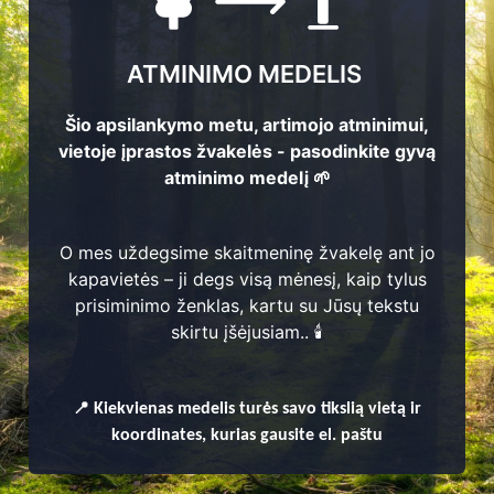
ATMINIMO MEDELIS
Šio apsilankymo metu, artimojo atminimui,
vietoje įprastos žvakelės - pasodinkite gyvą
atminimo medelį 🌱
O mes uždegsime skaitmeninę žvakelę ant jo
kapavietės – ji degs visą mėnesį, kaip tylus
prisiminimo ženklas, kartu su Jūsų tekstu
enų
skirtu įšėjusiam.. 🕯️
📍
Kiekvienas
medelis turės savo tikslią vietą ir
koordinates, kurias gausite el. paštu
nijos seniūnija