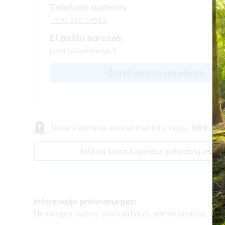
Telefono numeris
+370 340 51642
El.pašto adresas
pivonija@ukmerge.lt
Žiūrėti kapinių žemėlapyje
Šiose kapinėse suskaitmeninta kapų:
969
Ieškoti šiose kapinėse palaidotų asm
Informacija prieinama per:
Ukmergės rajono savivaldybės administracija, Pivo