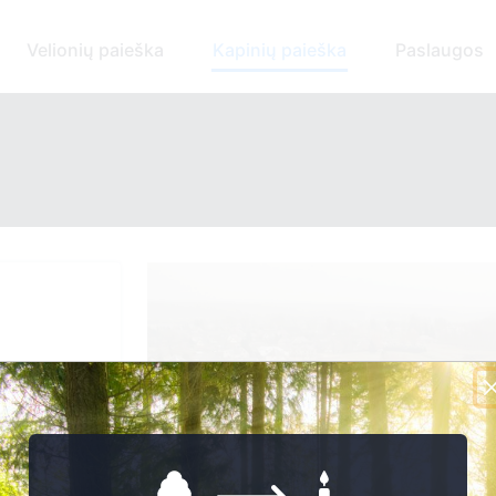
Velionių paieška
Kapinių paieška
Paslaugos