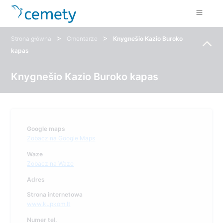
>
>
Strona główna
Cmentarze
Knygnešio Kazio Buroko
kapas
Knygnešio Kazio Buroko kapas
Google maps
Zobacz na Google Maps
Waze
Zobacz na Waze
Adres
Strona internetowa
www.kupkom.lt
Numer tel.