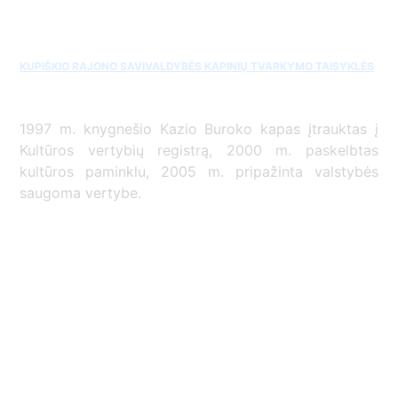
KUPIŠKIO RAJONO SAVIVALDYBĖS KAPINIŲ TVARKYMO TAISYKLĖS
1997 m. knygnešio Kazio Buroko kapas įtrauktas į
Kultūros vertybių registrą, 2000 m. paskelbtas
kultūros paminklu, 2005 m. pripažinta valstybės
saugoma vertybe.