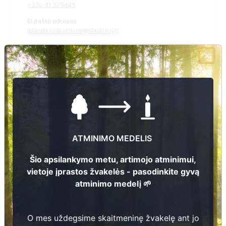
+370 41 375441
El.pašto adresas
jolanda.rudaviciene@siauliuraj.lt
Žiūrėti kapinių žemėlapyje
Šiose kapinėse suskaitmeninta kapų:
8
Ieškoti šiose kapinėse palaidotų asmenų
ATMINIMO MEDELIS
Šio apsilankymo metu, artimojo atminimui,
vietoje įprastos žvakelės - pasodinkite gyvą
Informacija prieinama per:
atminimo medelį 🌱
Šiaulių rajono savivaldybės administracija, Kužių seniūnija
O mes uždegsime skaitmeninę žvakelę ant jo