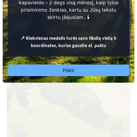
kapavietės – ji degs visą mėnesį, kaip tylus
prisiminimo ženklas, kartu su Jūsų tekstu
skirtu įšėjusiam.. 🕯️
Dėl leidimų laidoti, ​informacijos atnaujinimo,
📍
Kiekvienas
medelis turės savo tikslią vietą ir
apleistų kapaviečių priežiūros ir kitais susijusiais
koordinates, kurias gausite el. paštu
klausimais kreiptis ​aukščiau nurodytais kontaktais.
Pirkti