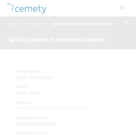
>
>
Pradžia
Kapinės
Apšrujų kaimo II senosios kapinės
Apšrujų kaimo II senosios kapinės
Google maps
Rodyti „Google Maps“
Waze
Rodyti „Waze“
Adresas
Vilties g. 2, Kužių mstl., LT-80265 Šiaulių r.
Svetainės adresas
https://www.siauliuraj.lt/
Telefono numeris