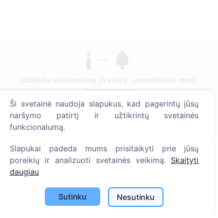
Uždekite skaitmeninę žvakutę - pasodinkite medį!
Skaityti daugiau
Ši svetainė naudoja slapukus, kad pagerintų jūsų
Pasodinta medžių
naršymo patirtį ir užtikrintų svetainės
1394
funkcionalumą.
Slapukai padeda mums prisitaikyti prie jūsų
poreikių ir analizuoti svetainės veikimą.
Skaityti
Informacija
daugiau
Apie CEMETY
Sutinku
Nesutinku
D.U.K.