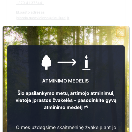
+370 41 375441
El.pašto adresas
jolanda.rudaviciene@siauliuraj.lt
Žiūrėti kapinių žemėlapyje
Šiose kapinėse suskaitmeninta kapų:
0
Ieškoti šiose kapinėse palaidotų asmenų
ATMINIMO MEDELIS
Šio apsilankymo metu, artimojo atminimui,
vietoje įprastos žvakelės - pasodinkite gyvą
Informacija prieinama per:
atminimo medelį 🌱
Šiaulių rajono savivaldybės administracija, Kužių seniūnija
O mes uždegsime skaitmeninę žvakelę ant jo