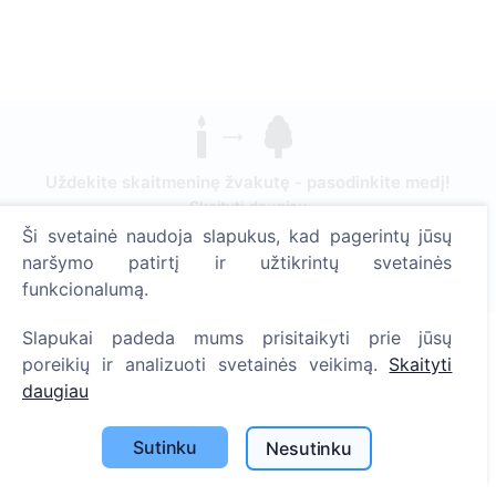
Uždekite skaitmeninę žvakutę - pasodinkite medį!
Skaityti daugiau
Ši svetainė naudoja slapukus, kad pagerintų jūsų
Pasodinta medžių
naršymo patirtį ir užtikrintų svetainės
1394
funkcionalumą.
Slapukai padeda mums prisitaikyti prie jūsų
poreikių ir analizuoti svetainės veikimą.
Skaityti
Informacija
daugiau
Apie CEMETY
Sutinku
Nesutinku
D.U.K.