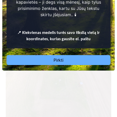
kapavietės – ji degs visą mėnesį, kaip tylus
prisiminimo ženklas, kartu su Jūsų tekstu
skirtu įšėjusiam.. 🕯️
Dėl leidimų laidoti, ​informacijos atnaujinimo,
📍
Kiekvienas
medelis turės savo tikslią vietą ir
apleistų kapaviečių priežiūros ir kitais susijusiais
koordinates, kurias gausite el. paštu
klausimais kreiptis ​aukščiau nurodytais kontaktais.
Pirkti