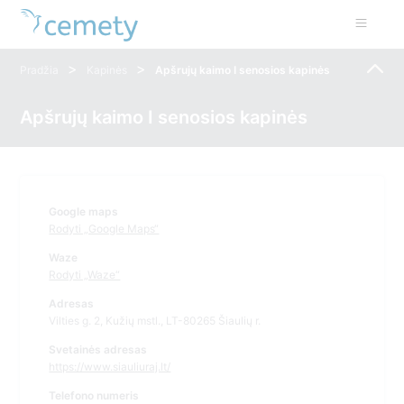
>
>
Pradžia
Kapinės
Apšrujų kaimo I senosios kapinės
Apšrujų kaimo I senosios kapinės
Google maps
Rodyti „Google Maps“
Waze
Rodyti „Waze“
Adresas
Vilties g. 2, Kužių mstl., LT-80265 Šiaulių r.
Svetainės adresas
https://www.siauliuraj.lt/
Telefono numeris