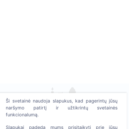
Ši svetainė naudoja slapukus, kad pagerintų jūsų
Uždekite skaitmeninę žvakutę - pasodinkite medį!
naršymo patirtį ir užtikrintų svetainės
Skaityti daugiau
funkcionalumą.
Pasodinta medžių
Slapukai padeda mums prisitaikyti prie jūsų