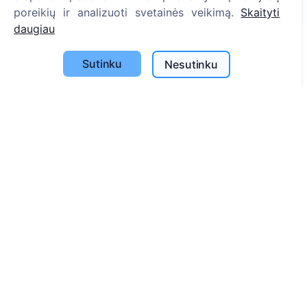
1393
poreikių ir analizuoti svetainės veikimą.
Skaityti
daugiau
Sutinku
Nesutinku
Informacija
Apie CEMETY
D.U.K.
Straipsniai
Savivaldybių sąrašas
Privatumo politika
Mokėjimų politika
ES projektai
Slapukų nustatymai
Paieška
Velionių paieška