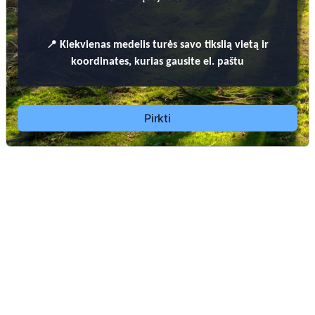
📍
Kiekvienas
medelis turės savo tikslią vietą ir
koordinates, kurias gausite el. paštu
PRIENŲ RAJONO SAVIVALDYBĖS KAPINIŲ TVARKYMO TAISYKLĖS
Pirkti