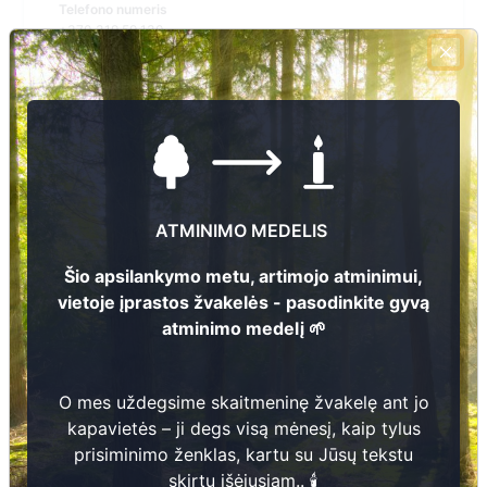
Telefono numeris
+370 319 59 130
El.pašto adresas
balbieriskio_seniunija@prienai.lt
Žiūrėti kapinių žemėlapyje
ATMINIMO MEDELIS
Šiose kapinėse suskaitmeninta kapų:
77
Šio apsilankymo metu, artimojo atminimui,
Ieškoti šiose kapinėse palaidotų asmenų
vietoje įprastos žvakelės - pasodinkite gyvą
atminimo medelį 🌱
O mes uždegsime skaitmeninę žvakelę ant jo
Informacija prieinama per:
Prienų rajono savivaldybės administracija, Balbieriškio
kapavietės – ji degs visą mėnesį, kaip tylus
seniūnija
prisiminimo ženklas, kartu su Jūsų tekstu
skirtu įšėjusiam.. 🕯️