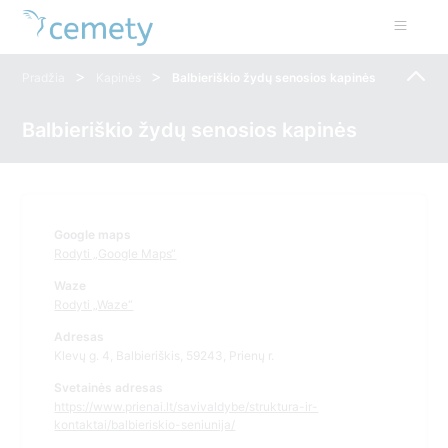
>
>
Pradžia
Kapinės
Balbieriškio žydų senosios kapinės
Balbieriškio žydų senosios kapinės
Google maps
Rodyti „Google Maps“
Waze
Rodyti „Waze“
Adresas
Klevų g. 4, Balbieriškis, 59243, Prienų r.
Svetainės adresas
https://www.prienai.lt/savivaldybe/struktura-ir-
kontaktai/balbieriskio-seniunija/