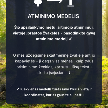
ATMINIMO MEDELIS
Šio apsilankymo metu, artimojo atminimui,
vietoje įprastos žvakelės - pasodinkite gyvą
atminimo medelį 🌱
O mes uždegsime skaitmeninę žvakelę ant jo
kapavietės – ji degs visą mėnesį, kaip tylus
prisiminimo ženklas, kartu su Jūsų tekstu
skirtu įšėjusiam.. 🕯️
enų
📍
Kiekvienas
medelis turės savo tikslią vietą ir
koordinates, kurias gausite el. paštu
 seniūnija