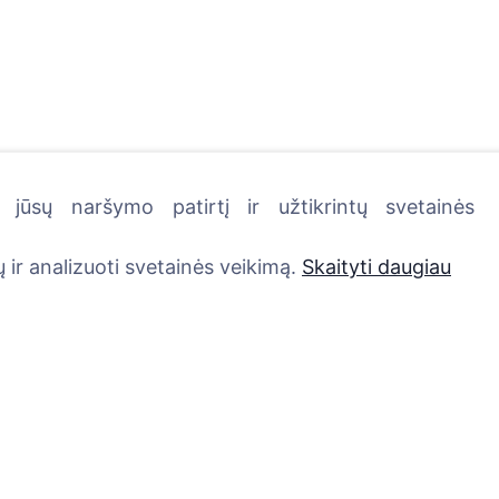
jūsų naršymo patirtį ir užtikrintų svetainės
kutę - pasodinkite medį!
 ir analizuoti svetainės veikimą.
Skaityti daugiau
Paslaugos
Kontaktai
UAB "Kapinių valdym
Atminimo medelis
sprendimai", 304241
QR atminimo ženkliukas
+370 612 08926 