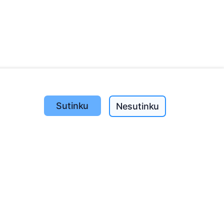
Sutinku
Nesutinku
Pasodinta medžių
1390
o
197
(I-V