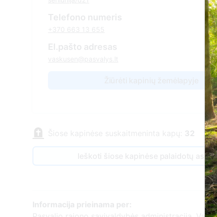
Telefono numeris
+370 663 13 655
El.pašto adresas
vaskusen@pasvalys.lt
Žiūrėti kapinių žemėlapyje
Šiose kapinėse suskaitmeninta kapų:
32
Ieškoti šiose kapinėse palaidotų asm
Informacija prieinama per:
Pasvalio rajono savivaldybės administracija, Vaškų