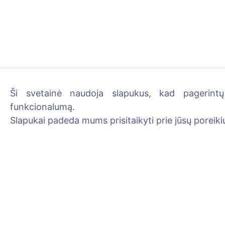
Ši svetainė naudoja slapukus, kad pagerintų 
funkcionalumą.
Uždekite skaitmeninę žva
Slapukai padeda mums prisitaikyti prie jūsų poreikių
Skaityti daugiau
Informacija
Paieška
Apie CEMETY
Velionių paieška
D.U.K.
Kapinių paieška