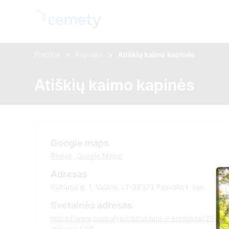
>
>
Pradžia
Kapinės
Atiškių kaimo kapinės
Atiškių kaimo kapinės
Google maps
Rodyti „Google Maps“
Adresas
Kultūros g. 1, Vaškai, LT-39373 Pasvalio r. sav.
Svetainės adresas
https://www.pasvalys.lt/struktura-ir-kontaktai/2948/
seniunija/d21