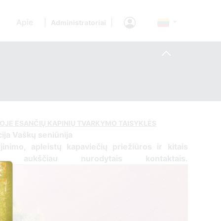
Apie
|
|
Administratoriai
JOJE ESANČIŲ KAPINIŲ TVARKYMO TAISYKLĖS
ija Vaškų seniūnija
jinimo, apleistų kapaviečių priežiūros ir kitais
tis aukščiau nurodytais kontaktais.