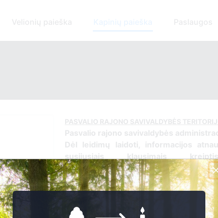
Velionių paieška
Kapinių paieška
Paslaugos
PASVALIO RAJONO SAVIVALDYBĖS TERITORI
Pasvalio rajono savivaldybės administrac
Dėl leidimų laidoti, informacijos atnau
susijusiais klausimais kreip
vasku-