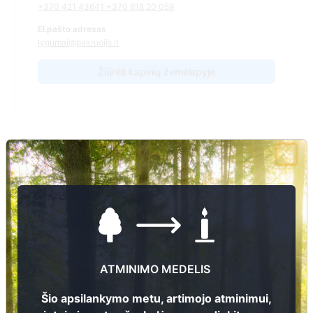
+370 421 43641 +370 618 20 059
El.pašto adresas
lygumai@pakruojis.lt
Žiūrėti kapinių žemėlapyje
Šiose kapinėse suskaitmeninta kapų:
1
Ieškoti šiose kapinėse palaidotų asmenų
Informacija prieinama per:
Pakruojo rajono savivaldybės administracija, Lygumų
ATMINIMO MEDELIS
seniūnija
Šio apsilankymo metu, artimojo atminimui,