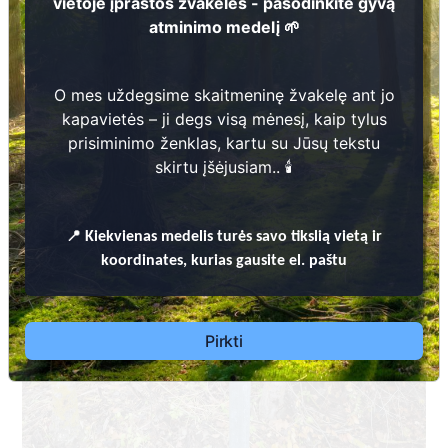
vietoje įprastos žvakelės - pasodinkite gyvą
atminimo medelį 🌱
O mes uždegsime skaitmeninę žvakelę ant jo
kapavietės – ji degs visą mėnesį, kaip tylus
prisiminimo ženklas, kartu su Jūsų tekstu
skirtu įšėjusiam.. 🕯️
📍
Kiekvienas
medelis turės savo tikslią vietą ir
koordinates, kurias gausite el. paštu
Pirkti