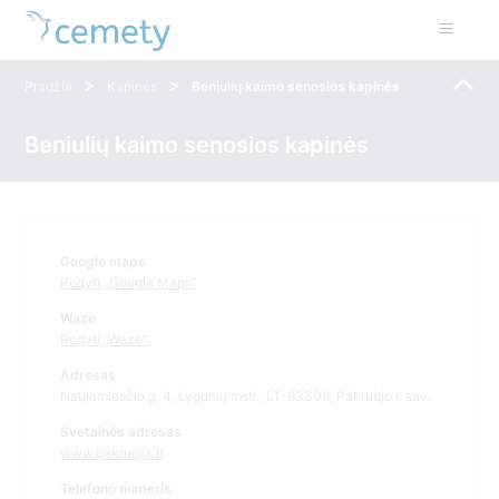
>
>
Pradžia
Kapinės
Beniulių kaimo senosios kapinės
Beniulių kaimo senosios kapinės
Google maps
Rodyti „Google Maps“
Waze
Rodyti „Waze“
Adresas
Naujamiesčio g. 4, Lygumų mstl., LT-83306, Pakruojo r. sav.
Svetainės adresas
www.pakruojis.lt
Telefono numeris