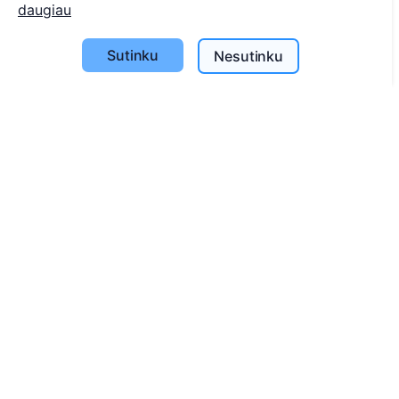
daugiau
Savivaldybių sąrašas
Sutinku
Nesutinku
Privatumo politika
Mokėjimų politika
ES projektai
Slapukų nustatymai
Paieška
Velionių paieška
Kapinių paieška
Paslaugos
Atminimo medelis
QR atminimo ženkliukas
Kapaviečių priežiūros paslaugos