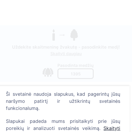
Uždekite skaitmeninę žvakutę - pasodinkite medį!
Skaityti daugiau
Pasodinta medžių
1395
Ši svetainė naudoja slapukus, kad pagerintų jūsų
Informacija
naršymo patirtį ir užtikrintų svetainės
funkcionalumą.
Apie CEMETY
Slapukai padeda mums prisitaikyti prie jūsų
D.U.K.
poreikių ir analizuoti svetainės veikimą.
Skaityti
Straipsniai