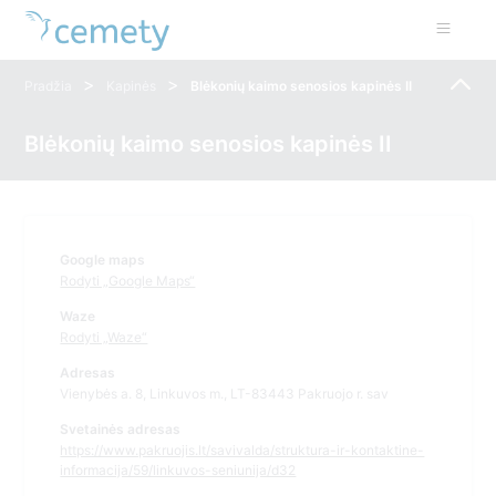
>
>
Pradžia
Kapinės
Blėkonių kaimo senosios kapinės II
Blėkonių kaimo senosios kapinės II
Google maps
Rodyti „Google Maps“
Waze
Rodyti „Waze“
Adresas
Vienybės a. 8, Linkuvos m., LT-83443 Pakruojo r. sav
Svetainės adresas
https://www.pakruojis.lt/savivalda/struktura-ir-kontaktine-
informacija/59/linkuvos-seniunija/d32