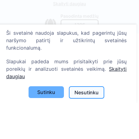
Skaityti daugiau
Pasodinta medžių
1396
Ši svetainė naudoja slapukus, kad pagerintų jūsų
naršymo patirtį ir užtikrintų svetainės
funkcionalumą.
Informacija
Slapukai padeda mums prisitaikyti prie jūsų
Apie CEMETY
poreikių ir analizuoti svetainės veikimą.
Skaityti
D.U.K.
daugiau
Straipsniai
Sutinku
Nesutinku
Savivaldybių sąrašas
Privatumo politika
Mokėjimų politika
ES projektai
Slapukų nustatymai