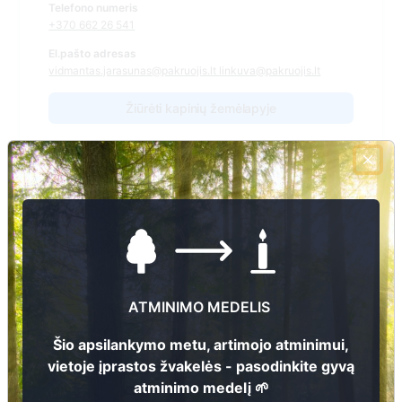
Telefono numeris
+370 662 26 541
El.pašto adresas
vidmantas.jarasunas@pakruojis.lt linkuva@pakruojis.lt
Žiūrėti kapinių žemėlapyje
Šiose kapinėse suskaitmeninta kapų:
0
Ieškoti šiose kapinėse palaidotų asmenų
ATMINIMO MEDELIS
Informacija prieinama per:
Šio apsilankymo metu, artimojo atminimui,
Pakruojo rajono savivaldybės administracija, Linkuvos
vietoje įprastos žvakelės - pasodinkite gyvą
seniūnija
atminimo medelį 🌱