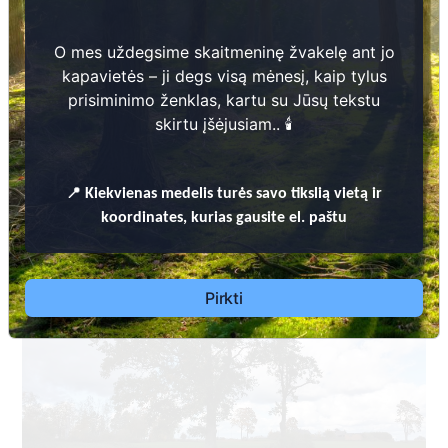
O mes uždegsime skaitmeninę žvakelę ant jo
kapavietės – ji degs visą mėnesį, kaip tylus
prisiminimo ženklas, kartu su Jūsų tekstu
skirtu įšėjusiam.. 🕯️
Dėl leidimų laidoti, ​informacijos atnaujinimo,
apleistų kapaviečių priežiūros ir kitais susijusiais
📍
Kiekvienas
medelis turės savo tikslią vietą ir
klausimais kreiptis ​aukščiau nurodytais kontaktais.
koordinates, kurias gausite el. paštu
Pirkti